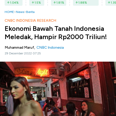
1.04
%
1.5
%
1.81
%
1.88
%
1.3
HOME
News
Berita
CNBC INDONESIA RESEARCH
Ekonomi Bawah Tanah Indonesia
Meledak, Hampir Rp2000 Triliun!
Muhammad Maruf,
CNBC Indonesia
29 December 2022 07:25