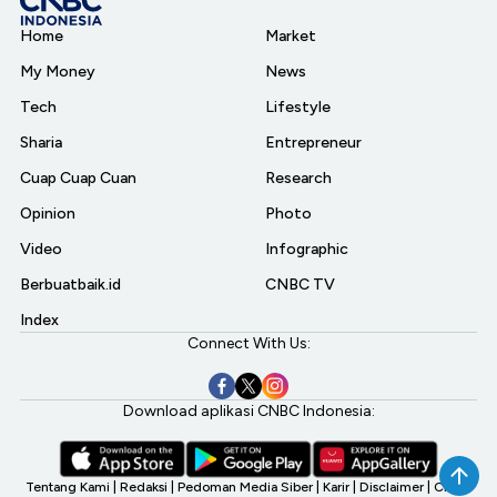
Home
Market
My Money
News
Tech
Lifestyle
Sharia
Entrepreneur
Cuap Cuap Cuan
Research
Opinion
Photo
Video
Infographic
Berbuatbaik.id
CNBC TV
Index
Connect With Us:
Download aplikasi CNBC Indonesia:
Tentang Kami
|
Redaksi
|
Pedoman Media Siber
|
Karir
|
Disclaimer
|
CNBC