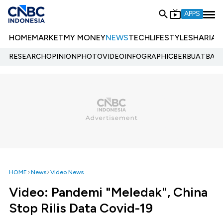
APPS
HOME
MARKET
MY MONEY
NEWS
TECH
LIFESTYLE
SHARIA
E
RESEARCH
OPINION
PHOTO
VIDEO
INFOGRAPHIC
BERBUATBAIK.
HOME
News
Video News
Video: Pandemi "Meledak", China
Stop Rilis Data Covid-19