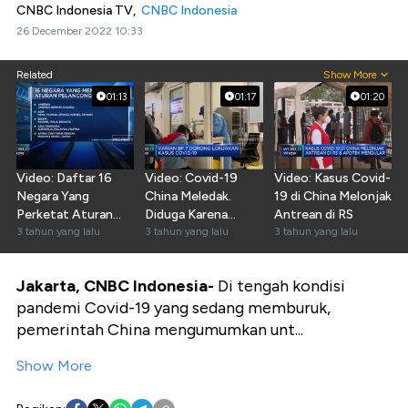
CNBC Indonesia TV,
CNBC Indonesia
26 December 2022 10:33
Related
Show More
01:13
01:17
01:20
Video: Daftar 16
Video: Covid-19
Video: Kasus Covid-
Negara Yang
China Meledak.
19 di China Melonjak
Perketat Aturan
Diduga Karena
Antrean di RS
Pelancong China
3 tahun yang lalu
Varian Baru
3 tahun yang lalu
3 tahun yang lalu
Jakarta, CNBC Indonesia-
Di tengah kondisi
pandemi Covid-19 yang sedang memburuk,
pemerintah China mengumumkan unt...
Show More