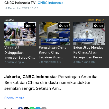
CNBC Indonesia TV,
CNBC Indonesia
14 December 2022 10:08
Related
Show More
01:17
01:08
01:03
Perusahaan China
Biden Utus Mendag
Video: AS
Borong Chip,
Ke China, Atasi
Ditinggalkan,
Sebelum Biden
Ketegangan Perang
Investor Serbu Chip
Larang Ekspor
2 tahun yang lalu
Chip
3 tahun yang lalu
AI China
7 bulan yang lalu
Jakarta, CNBC Indonesia-
Persaingan Amerika
Serikat dan China di industri semikonduktor
semakin sengit. Setelah Am...
Show More