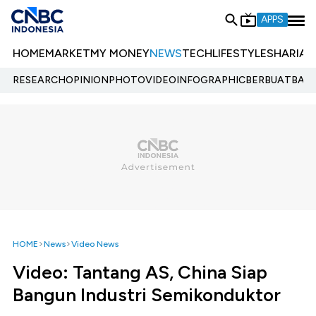
APPS
HOME
MARKET
MY MONEY
NEWS
TECH
LIFESTYLE
SHARIA
E
RESEARCH
OPINION
PHOTO
VIDEO
INFOGRAPHIC
BERBUATBAIK.
HOME
News
Video News
Video: Tantang AS, China Siap
Bangun Industri Semikonduktor