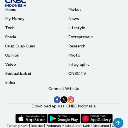
Home
Market
My Money
News
Tech
Lifestyle
Sharia
Entrepreneur
Cuap Cuap Cuan
Research
Opinion
Photo
Video
Infographic
Berbuatbaik.id
CNBC TV
Index
Connect With Us:
Download aplikasi CNBC Indonesia:
Tentang Kami
|
Redaksi
|
Pedoman Media Siber
|
Karir
|
Disclaimer
|
CNBC