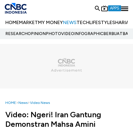
APPS
HOME
MARKET
MY MONEY
NEWS
TECH
LIFESTYLE
SHARIA
E
RESEARCH
OPINION
PHOTO
VIDEO
INFOGRAPHIC
BERBUATBAIK.
HOME
News
Video News
Video: Ngeri! Iran Gantung
Demonstran Mahsa Amini