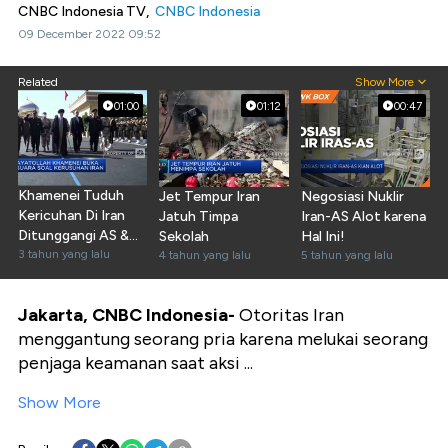
CNBC Indonesia TV,
CNBC Indonesia
09 December 2022 09:52
Related
Show More
01:00
01:12
00:47
Khamenei Tuduh
Jet Tempur Iran
Negosiasi Nuklir
Kericuhan Di Iran
Jatuh Timpa
Iran-AS Alot karena
Ditunggangi AS &
Sekolah
Hal Ini!
Israel
3 tahun yang lalu
4 tahun yang lalu
5 tahun yang lalu
Jakarta, CNBC Indonesia-
Otoritas Iran
menggantung seorang pria karena melukai seorang
penjaga keamanan saat aksi ...
Show More