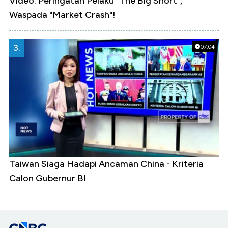
Video: Peringatan Pelaku "The Big Short",
Waspada "Market Crash"!
3.
07:04
Taiwan Siaga Hadapi Ancaman China - Kriteria
Calon Gubernur BI