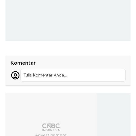
Komentar
Tulis Komentar Anda...