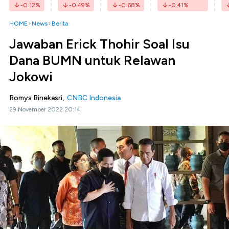
-0.12
%
-0.49
%
-0.68
%
-0.41
%
HOME
News
Berita
Jawaban Erick Thohir Soal Isu
Dana BUMN untuk Relawan
Jokowi
Romys Binekasri,
CNBC Indonesia
29 November 2022 20:14