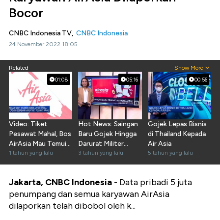
Bocor
CNBC Indonesia TV,
CNBC Indonesia
24 November 2022 18:05
Related
Show More
01:08
05:16
00:56
Video: Tiket
Hot News: Saingan
Gojek Lepas Bisnis
Pesawat Mahal, Bos
Baru Gojek Hingga
di Thailand Kepada
AirAsia Mau Temui
Darurat Militer
Air Asia
Luhut
1 tahun yang lalu
Rusia
3 tahun yang lalu
5 tahun yang lalu
Jakarta, CNBC Indonesia
- Data pribadi 5 juta
penumpang dan semua karyawan AirAsia
dilaporkan telah dibobol oleh k...