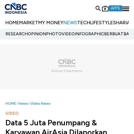
APPS
HOME
MARKET
MY MONEY
NEWS
TECH
LIFESTYLE
SHARIA
E
RESEARCH
OPINION
PHOTO
VIDEO
INFOGRAPHIC
BERBUATBAIK.
HOME
News
Video News
VIDEO
Data 5 Juta Penumpang &
Karyawan AirAsia Dilaporkan