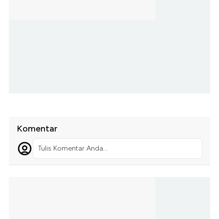
Komentar
Tulis Komentar Anda...