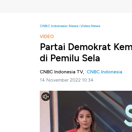
CNBC Indonesia
News
Video News
VIDEO
Partai Demokrat Kemb
di Pemilu Sela
CNBC Indonesia TV,
CNBC Indonesia
14 November 2022 10:34
Jakarta, CNBC Indonesia-
Partai Demokra
Serikat. Hasil pemilihan paruh waktu ini di 
Republik atas kedua majelis kongres.
Informasi selengkapnya dalam program Squa