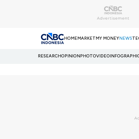
HOME
MARKET
MY MONEY
NEWS
TE
RESEARCH
OPINION
PHOTO
VIDEO
INFOGRAPHI