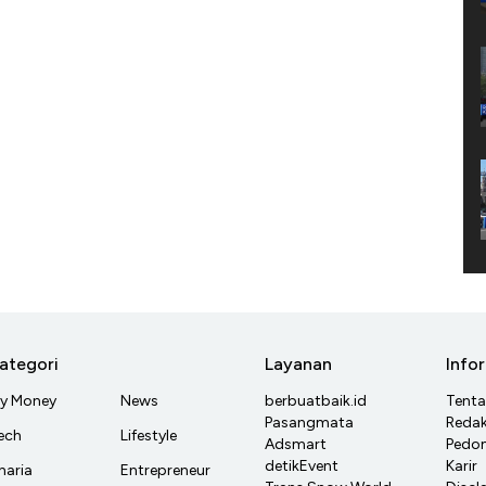
ategori
Layanan
Info
y Money
News
berbuatbaik.id
Tent
Pasangmata
Redak
ech
Lifestyle
Adsmart
Pedom
detikEvent
Karir
haria
Entrepreneur