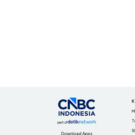
K
M
T
part of
S
Download Apps