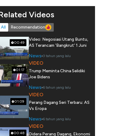
Related Videos
All
Recommendation
Video: Negosiasi Utang Buntu,
00:49
AS Terancam 'Bangkrut' 1 Juni
News
3 tahun yang lalu
VIDEO
01:17
Trump Meminta China Selidiki
Joe Bidens
News
6 tahun yang lalu
VIDEO
01:09
Perang Dagang Seri Terbaru: AS
Vs Eropa
News
6 tahun yang lalu
VIDEO
00:48
Didera Perang Dagang, Ekonomi