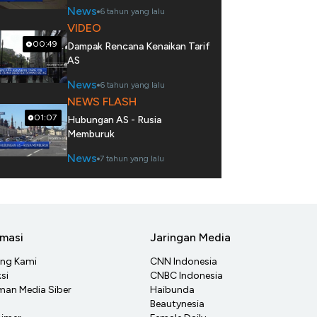
News
6 tahun yang lalu
VIDEO
00:49
Dampak Rencana Kenaikan Tarif
AS
News
6 tahun yang lalu
NEWS FLASH
01:07
Hubungan AS - Rusia
Memburuk
News
7 tahun yang lalu
rmasi
Jaringan Media
ang Kami
CNN Indonesia
si
CNBC Indonesia
an Media Siber
Haibunda
Beautynesia