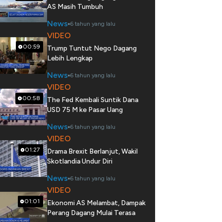
AS Masih Tumbuh
News
6 tahun yang lalu
VIDEO
00:59
Trump Tuntut Nego Dagang
Lebih Lengkap
News
6 tahun yang lalu
VIDEO
00:58
The Fed Kembali Suntik Dana
USD 75 M ke Pasar Uang
News
6 tahun yang lalu
VIDEO
01:27
Drama Brexit Berlanjut, Wakil
Skotlandia Undur Diri
News
6 tahun yang lalu
VIDEO
01:01
Ekonomi AS Melambat, Dampak
Perang Dagang Mulai Terasa