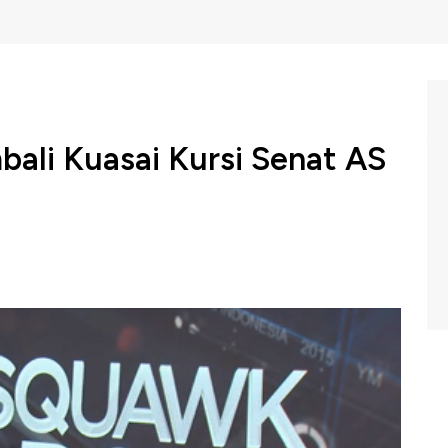
ali Kuasai Kursi Senat AS
t berhasil mempertahankan kendali atas Senat Amerika
luar prediksi yang memperkirakan kemenangan Partai
wk Box CNBC Indonesia (Senin,14/11/2022) berikut ini.