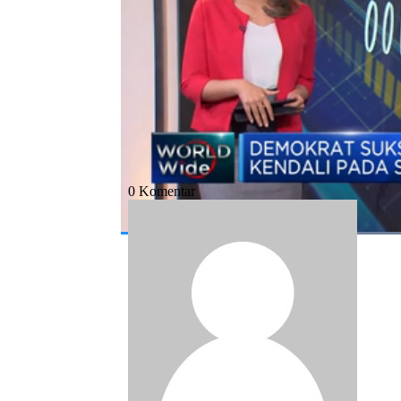
Bagikan:
#as
#pemilu sela as
#partai demokrat