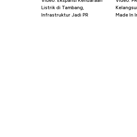
Video: Ekspansi Kendaraan
Video: P
Listrik di Tambang,
Kelangsu
Infrastruktur Jadi PR
Made In 