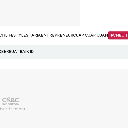
CH
LIFESTYLE
SHARIA
ENTREPRENEUR
CUAP CUAP CUAN
CNBC 
C
BERBUATBAIK.ID