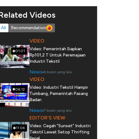
Related Videos
All
Recommendation
VIDEO
Video: Pemerintah Siapkan
01:01
Rp101,2 T Untuk Peremajaan
Industri Tekstil
News
6 bulan yang lalu
VIDEO
Video: Industri Tekstil Hampir
06:12
Tumbang, Pemerintah Pasang
Badan
News
7 bulan yang lalu
EDITOR'S VIEW
Video: Cegah "Sunset" Industri
11:04
Tekstil Lewat Setop Thrifting
Ilegal