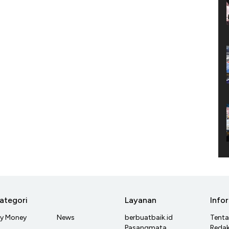
ategori
Layanan
Info
y Money
News
berbuatbaik.id
Tent
Pasangmata
Redak