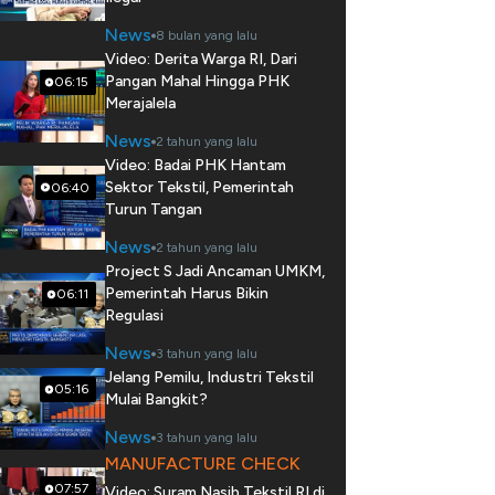
News
8 bulan yang lalu
Video: Derita Warga RI, Dari
Pangan Mahal Hingga PHK
06:15
Merajalela
News
2 tahun yang lalu
Video: Badai PHK Hantam
Sektor Tekstil, Pemerintah
06:40
Turun Tangan
News
2 tahun yang lalu
Project S Jadi Ancaman UMKM,
Pemerintah Harus Bikin
06:11
Regulasi
News
3 tahun yang lalu
Jelang Pemilu, Industri Tekstil
05:16
Mulai Bangkit?
News
3 tahun yang lalu
MANUFACTURE CHECK
07:57
Video: Suram Nasib Tekstil RI di