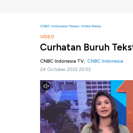
CNBC Indonesia
News
Video News
VIDEO
Curhatan Buruh Teks
CNBC Indonesia TV,
CNBC Indonesia
24 October 2022 20:52
Jakarta. CNBC Indonesia -
Badai PHK terus
tekstil yang akhirnya mau tidak mau harus 
semua sebagai dalih, namun bagaimana fakta
Selengkapnya dalam program Evening Up CNB
Bagikan: