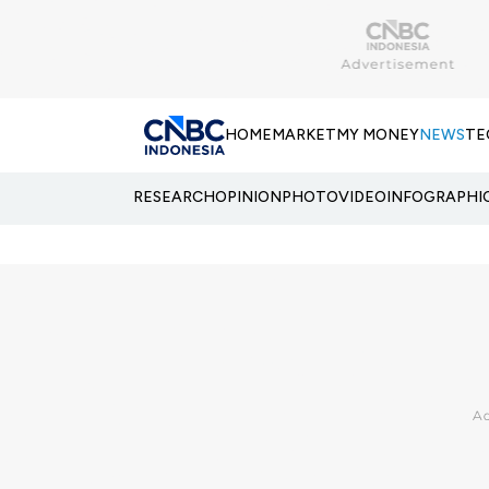
HOME
MARKET
MY MONEY
NEWS
TE
RESEARCH
OPINION
PHOTO
VIDEO
INFOGRAPHI