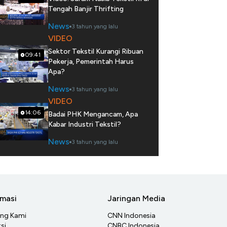
Tengah Banjir Thrifting
News
3 tahun yang lalu
VIDEO
Sektor Tekstil Kurangi Ribuan
09:41
Pekerja, Pemerintah Harus
Apa?
News
3 tahun yang lalu
VIDEO
14:06
Badai PHK Mengancam, Apa
Kabar Industri Tekstil?
News
3 tahun yang lalu
rmasi
Jaringan Media
ang Kami
CNN Indonesia
si
CNBC Indonesia