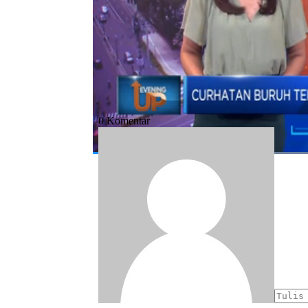
#tekstil
#industri
#phk