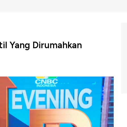
til Yang Dirumahkan
 menghantam dunia industri tak terkecuali industri
merumahkan karyawan mereka, ada yang menyebut ini
 di lapangan ?
C Indonesia (Senin, 24/10/2022) berikut ini.