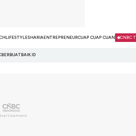
CH
LIFESTYLE
SHARIA
ENTREPRENEUR
CUAP CUAP CUAN
CNBC 
C
BERBUATBAIK.ID