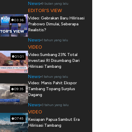
News
9 bulan yang lalu
EDITOR'S VIEW
Video: Gebrakan Baru Hilirisasi
03:36
Prabowo Dimulai, Seberapa
Realistis?
News
1 tahun yang lalu
VIDEO
Video:Sumbang 23% Total
01:01
Investasi RI Disumbang Dari
Hilirisasi Tambang
News
1 tahun yang lalu
Video: Manis Pahit Ekspor
Tambang Topang Surplus
09:35
Dagang
News
3 tahun yang lalu
VIDEO
07:45
Kesiapan Papua Sambut Era
Hilirisasi Tambang