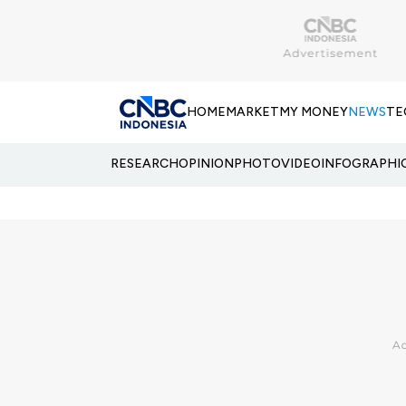
HOME
MARKET
MY MONEY
NEWS
TE
RESEARCH
OPINION
PHOTO
VIDEO
INFOGRAPHI