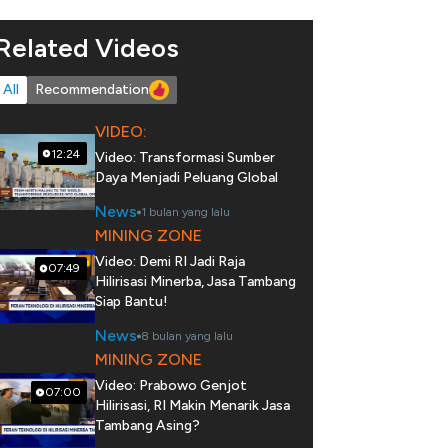
Related Videos
All
Recommendation
VIDEO:
12:24
Video: Transformasi Sumber
Daya Menjadi Peluang Global
News
1 bulan yang lalu
MINING ZONE
Video: Demi RI Jadi Raja
07:49
Hilirisasi Minerba, Jasa Tambang
Siap Bantu!
News
8 bulan yang lalu
MINING ZONE
Video: Prabowo Genjot
07:00
Hilirisasi, RI Makin Menarik Jasa
Tambang Asing?