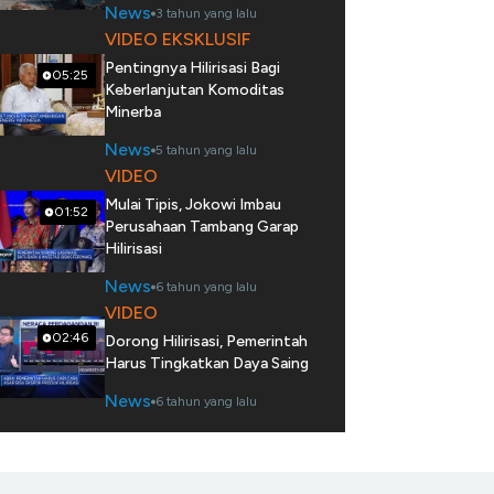
News
3 tahun yang lalu
VIDEO EKSKLUSIF
Pentingnya Hilirisasi Bagi
05:25
Keberlanjutan Komoditas
Minerba
News
5 tahun yang lalu
VIDEO
Mulai Tipis, Jokowi Imbau
01:52
Perusahaan Tambang Garap
Hilirisasi
News
6 tahun yang lalu
VIDEO
02:46
Dorong Hilirisasi, Pemerintah
Harus Tingkatkan Daya Saing
News
6 tahun yang lalu