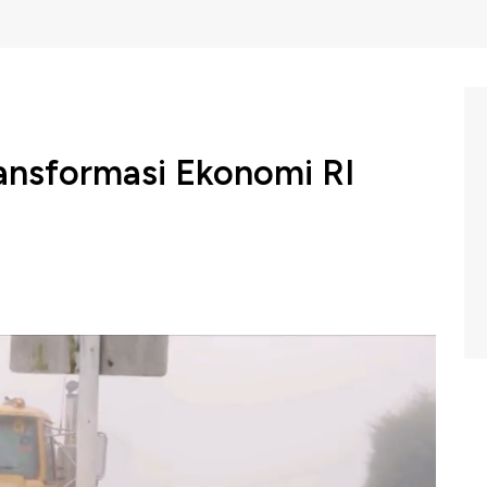
ransformasi Ekonomi RI
orong aktivitas industrialisasi secara konsisten di
sasi menjadi kebijakan negara berkembang bertransformasi
a menggencarkan industri berkelanjutan yang memiliki
agai penutup rangkaian Orasi Ilmiah, PT Freeport
enyambangi Universitas Hasanudin di Sulawesi Selatan.
ak lepas dari posisi dan peran strategis Makassar yang