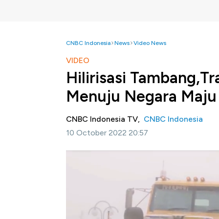
CNBC Indonesia
News
Video News
VIDEO
Hilirisasi Tambang,T
Menuju Negara Maju
CNBC Indonesia TV,
CNBC Indonesia
10 October 2022 20:57
Jakarta, CNBC Indonesia -
Pemerintah mend
pertambangan lewat skema hilirisasi. Hiliri
negara maju. Lewat hilirisasi, Indonesia bis
imbas besar pada pertumbuhan ekonomi, Seb
Indonesia bersama Kementerian Investasi m
Pemilihan Makassar sebagai lokasi terakhir t