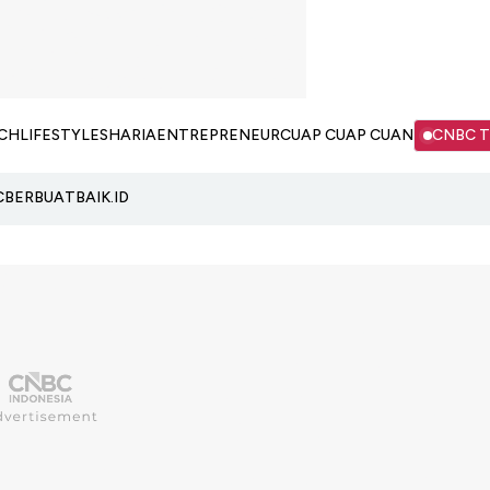
CH
LIFESTYLE
SHARIA
ENTREPRENEUR
CUAP CUAP CUAN
CNBC 
C
BERBUATBAIK.ID