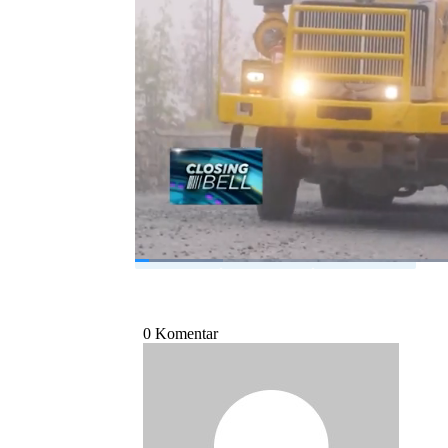
merupakan pintu masuk kawasan Timur Indo
Simak liputan Jurnalis CNBC Indonesia Mira
Closing Bell di CNBC Indonesia (Senin, 10/10
Bagikan:
#hilirisasi
#tambang
#ekonomi ri