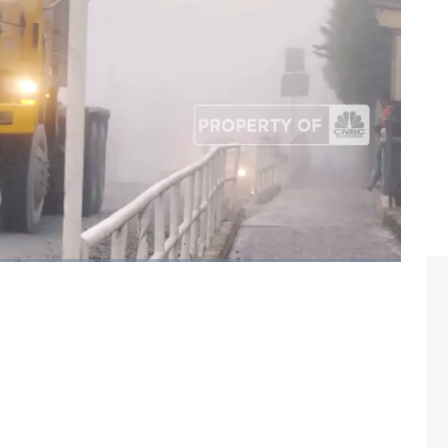
nesia.
 Rachmalia dan juru kamera Ridwan Hakiki dalam program
/2022) berikut ini.