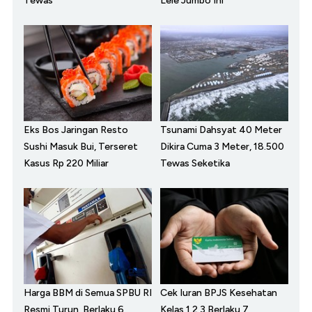
Tewas
Lele Jumbo Ini
Eks Bos Jaringan Resto
Tsunami Dahsyat 40 Meter
Sushi Masuk Bui, Terseret
Dikira Cuma 3 Meter, 18.500
Kasus Rp 220 Miliar
Tewas Seketika
Harga BBM di Semua SPBU RI
Cek Iuran BPJS Kesehatan
Resmi Turun, Berlaku 6
Kelas 1,2,3 Berlaku 7