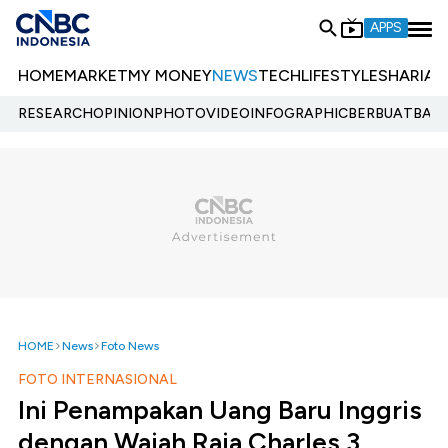
APPS
HOME
MARKET
MY MONEY
NEWS
TECH
LIFESTYLE
SHARIA
E
RESEARCH
OPINION
PHOTO
VIDEO
INFOGRAPHIC
BERBUATBAIK.
HOME
News
Foto News
FOTO INTERNASIONAL
Ini Penampakan Uang Baru Inggris
dengan Wajah Raja Charles 3