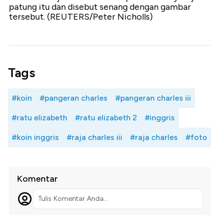
patung itu dan disebut senang dengan gambar
tersebut. (REUTERS/Peter Nicholls)
Tags
#koin
#pangeran charles
#pangeran charles iii
#ratu elizabeth
#ratu elizabeth 2
#inggris
#koin inggris
#raja charles iii
#raja charles
#foto
Komentar
Tulis Komentar Anda...