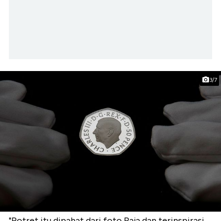
3/7
"Potret itu dipahat dari foto Raja dan terinspirasi