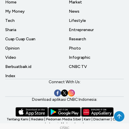
Home
Market
My Money
News
Tech
Lifestyle
Sharia
Entrepreneur
Cuap Cuap Cuan
Research
Opinion
Photo
Video
Infographic
Berbuatbaik.id
CNBC TV
Index
Connect With Us:
Download aplikasi CNBC Indonesia:
Tentang Kami
|
Redaksi
|
Pedoman Media Siber
|
Karir
|
Disclaimer
|
CNBC
Indonesia My Investment
©2026 CNBC Indonesia, A Transmedia Company