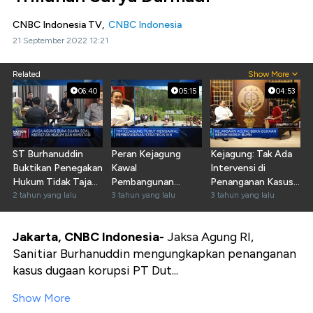
CNBC Indonesia TV,
CNBC Indonesia
21 September 2022 12:21
Related
Show More
06:40
05:15
04:53
ST Burhanuddin
Peran Kejagung
Kejagung: Tak Ada
Buktikan Penegakan
Kawal
Intervensi di
Hukum Tidak Tajam
Pembangunan
Penanganan Kasus
Ke Bawah
2 tahun yang lalu
Proyek Ibu Kota
3 tahun yang lalu
Korupsi BUMN
3 tahun yang lalu
Negara
Jakarta, CNBC Indonesia-
Jaksa Agung RI,
Sanitiar Burhanuddin mengungkapkan penanganan
kasus dugaan korupsi PT Dut...
Show More