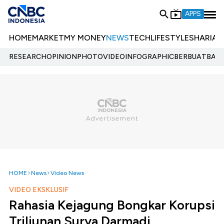
APPS
HOME
MARKET
MY MONEY
NEWS
TECH
LIFESTYLE
SHARIA
E
RESEARCH
OPINION
PHOTO
VIDEO
INFOGRAPHIC
BERBUATBAIK.
HOME
News
Video News
VIDEO EKSKLUSIF
Rahasia Kejagung Bongkar Korupsi
Triliunan Surya Darmadi