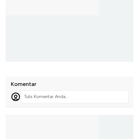
Komentar
Tulis Komentar Anda...