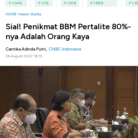
1.04
%
1.5
%
1.81
%
1.88
%
1.3
HOME
News
Berita
Sial! Penikmat BBM Pertalite 80%-
nya Adalah Orang Kaya
Cantika Adinda Putri,
CNBC Indonesia
26 August 2022 18:15