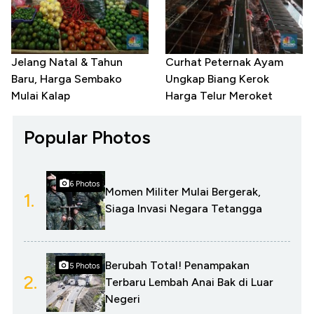
Jelang Natal & Tahun
Curhat Peternak Ayam
Baru, Harga Sembako
Ungkap Biang Kerok
Mulai Kalap
Harga Telur Meroket
Popular Photos
6 Photos
Momen Militer Mulai Bergerak,
1.
Siaga Invasi Negara Tetangga
Berubah Total! Penampakan
5 Photos
2.
Terbaru Lembah Anai Bak di Luar
Negeri