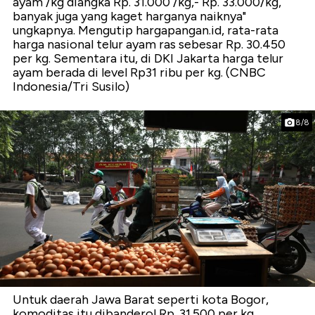
ayam /kg diangka Rp. 31.000 /kg,- Rp. 33.000/kg,
banyak juga yang kaget harganya naiknya"
ungkapnya. Mengutip hargapangan.id, rata-rata
harga nasional telur ayam ras sebesar Rp. 30.450
per kg. Sementara itu, di DKI Jakarta harga telur
ayam berada di level Rp31 ribu per kg. (CNBC
Indonesia/Tri Susilo)
8/8
Untuk daerah Jawa Barat seperti kota Bogor,
komoditas itu dibanderol Rp. 31.500 per kg.