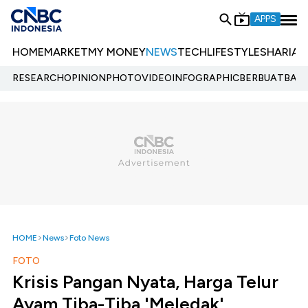
APPS
HOME
MARKET
MY MONEY
NEWS
TECH
LIFESTYLE
SHARIA
E
RESEARCH
OPINION
PHOTO
VIDEO
INFOGRAPHIC
BERBUATBAIK.
HOME
News
Foto News
FOTO
Krisis Pangan Nyata, Harga Telur
Ayam Tiba-Tiba 'Meledak'