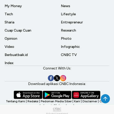
My Money
News
Tech
Lifestyle
Sharia
Entrepreneur
Cuap Cuap Cuan
Research
Opinion
Photo
Video
Infographic
Berbuatbaik.id
CNBC TV
Index
Connect With Us:
Download aplikasi CNBC Indonesia:
Tentang Kami
|
Redaksi
|
Pedoman Media Siber
|
Karir
|
Disclaimer
|
CNBC
Indonesia My Investment
©2026 CNBC Indonesia, A Transmedia Company