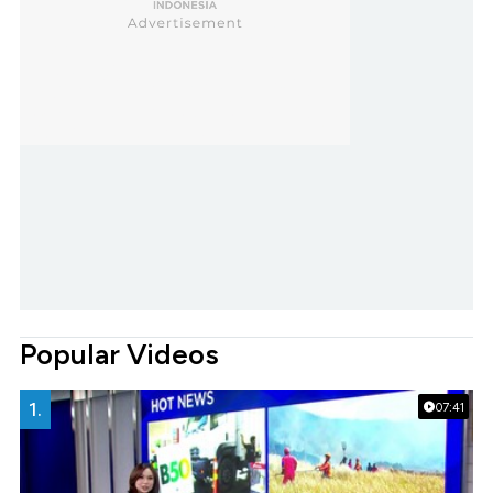
Popular Videos
1.
07:41