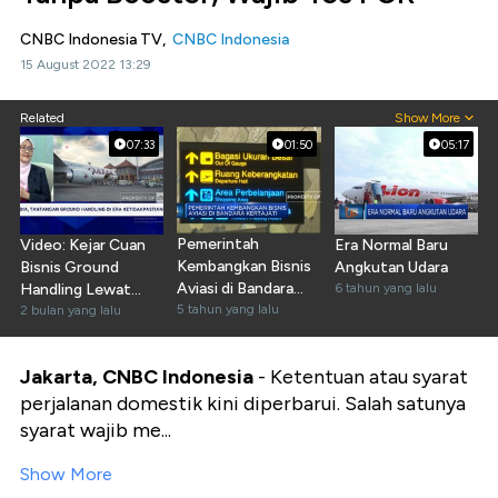
CNBC Indonesia TV,
CNBC Indonesia
15 August 2022 13:29
Related
Show More
07:33
01:50
05:17
Pemerintah
Video: Kejar Cuan
Era Normal Baru
Kembangkan Bisnis
Bisnis Ground
Angkutan Udara
Aviasi di Bandara
Handling Lewat
6 tahun yang lalu
Kertajati
5 tahun yang lalu
Ekspansi ke Luar
2 bulan yang lalu
Negeri
Jakarta, CNBC Indonesia
- Ketentuan atau syarat
perjalanan domestik kini diperbarui. Salah satunya
syarat wajib me...
Show More