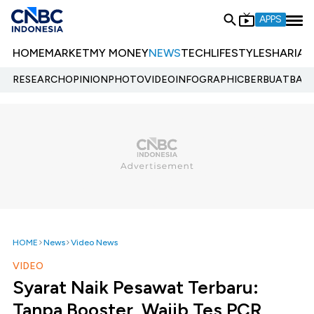
APPS
HOME
MARKET
MY MONEY
NEWS
TECH
LIFESTYLE
SHARIA
E
RESEARCH
OPINION
PHOTO
VIDEO
INFOGRAPHIC
BERBUATBAIK.
HOME
News
Video News
VIDEO
Syarat Naik Pesawat Terbaru:
Tanpa Booster, Wajib Tes PCR