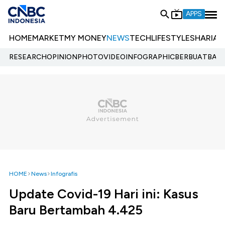
APPS
HOME
MARKET
MY MONEY
NEWS
TECH
LIFESTYLE
SHARIA
E
RESEARCH
OPINION
PHOTO
VIDEO
INFOGRAPHIC
BERBUATBAIK.
HOME
News
Infografis
Update Covid-19 Hari ini: Kasus
Baru Bertambah 4.425