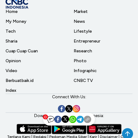
Home
Market
My Money
News
Tech
Lifestyle
Sharia
Entrepreneur
Cuap Cuap Cuan
Research
Opinion
Photo
Video
Infographic
Berbuatbaik.id
CNBC TV
Index
Connect With Us:
Download aplikasi CNBC Indonesia:
0
Tentang Kami
|
Redaksi
|
Pedoman Media Siber
|
Karir
|
Disclaimer
|
CNBC