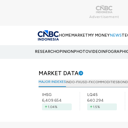
HOME
MARKET
MY MONEY
NEWS
TE
RESEARCH
OPINION
PHOTO
VIDEO
INFOGRAPHI
MARKET DATA
MAJOR INDEXES
INDO-FX
USD-FX
COMMODITIES
BOND
IHSG
LQ45
6,409.654
640.294
1.04
%
1.5
%