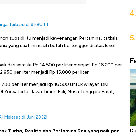
4.
rga Terbaru di SPBU RI
5.
non subsidi itu menjadi kewenangan Pertamina, tatkala
a yang saat ini masih betah bertengger di atas level
F
ik dari semula Rp 14.500 per liter menjadi Rp 16.200 per
2.950 per liter menjadi Rp 15.000 per liter.
3.700 per liter menjadi Rp 16.500 untuk wilayah DKI
I Yogyakarta, Jawa Timur, Bali, Nusa Tenggara Barat,
 Melesat di Juni 2022!
as Tanpa AC
Daftar Sungai Terpanjang di Dunia,
Ne
ax Turbo, Dexlite dan Pertamina Dex yang naik per