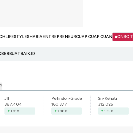
CH
LIFESTYLE
SHARIA
ENTREPRENEUR
CUAP CUAP CUAN
CNBC 
C
BERBUATBAIK.ID
S
JII
Pefindo i-Grade
Sri-Kehati
387.404
160.377
312.025
1.81
%
1.88
%
1.35
%