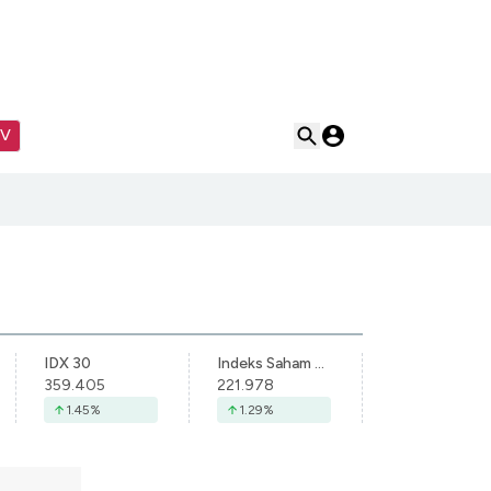
TV
IDX 30
Indeks Saham Syariah Indonesia
359.405
221.978
1.45
%
1.29
%