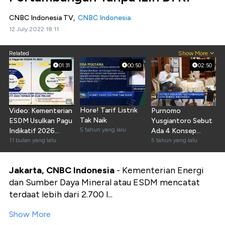
CNBC Indonesia TV,
CNBC Indonesia
12 July 2022 18:11
Related
Show More
01:31
00:50
02:50
Hore! Tarif Listrik
Video: Kementerian
Purnomo
Tak Naik
ESDM Usulkan Pagu
Yusgiantoro Sebut
5 tahun yang lalu
Indikatif 2026
Ada 4 Konsep
Hingga Rp 21,66 T
11 bulan yang lalu
Ketahanan Energi RI
5 tahun yang lalu
Jakarta, CNBC Indonesia
- Kementerian Energi
dan Sumber Daya Mineral atau ESDM mencatat
terdaat lebih dari 2.700 l...
Show More