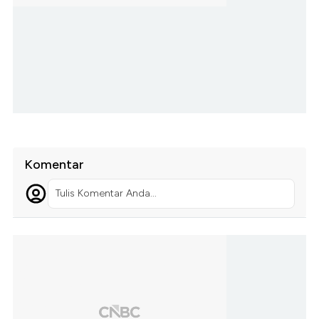
Komentar
Tulis Komentar Anda...