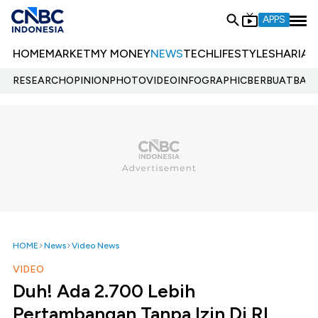
APPS
HOME
MARKET
MY MONEY
NEWS
TECH
LIFESTYLE
SHARIA
E
RESEARCH
OPINION
PHOTO
VIDEO
INFOGRAPHIC
BERBUATBAIK.
HOME
News
Video News
VIDEO
Duh! Ada 2.700 Lebih
Pertambangan Tanpa Izin Di RI