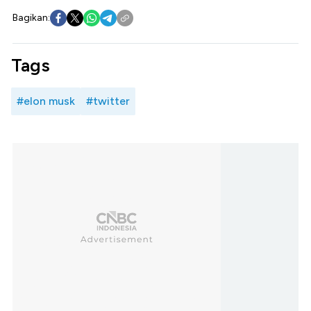
Bagikan:
Tags
#elon musk
#twitter