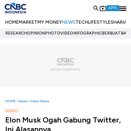
APPS
HOME
MARKET
MY MONEY
NEWS
TECH
LIFESTYLE
SHARIA
E
RESEARCH
OPINION
PHOTO
VIDEO
INFOGRAPHIC
BERBUATBAIK.
HOME
News
Video News
VIDEO
Elon Musk Ogah Gabung Twitter,
Ini Alasannya