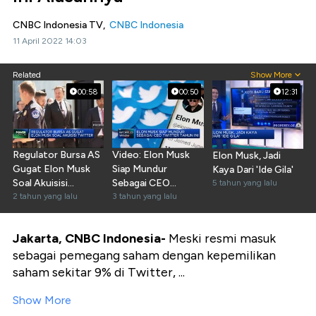
CNBC Indonesia TV,
CNBC Indonesia
11 April 2022 14:03
Related
Show More
00:58
00:50
12:31
Regulator Bursa AS
Video: Elon Musk
Elon Musk, Jadi
Gugat Elon Musk
Siap Mundur
Kaya Dari 'Ide Gila'
Soal Akuisisi
Sebagai CEO
5 tahun yang lalu
Twitter
2 tahun yang lalu
Twitter Tahun Ini
3 tahun yang lalu
Jakarta, CNBC Indonesia-
Meski resmi masuk
sebagai pemegang saham dengan kepemilikan
saham sekitar 9% di Twitter, ...
Show More