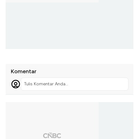
Komentar
Tulis Komentar Anda...