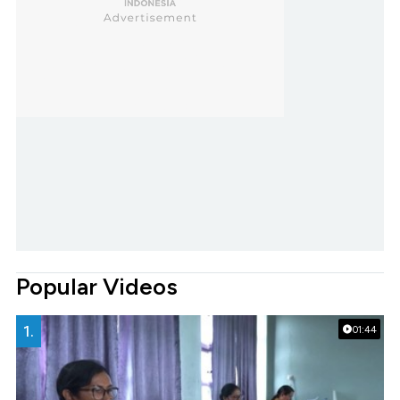
Popular Videos
1.
01:44