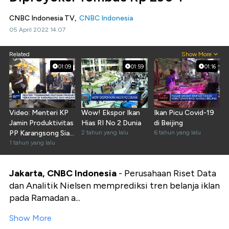
CNBC Indonesia TV,
CNBC Indonesia
05 April 2022 14:07
Related
Show More
01:09
01:59
01:16
Video: Menteri KP
Wow! Ekspor Ikan
Ikan Picu Covid-19
Jamin Produktivitas
Hias RI No 2 Dunia
di Beijing
PP Karangsong Siap
2 tahun yang lalu
6 tahun yang lalu
Hadapi Nataru
1 tahun yang lalu
Jakarta, CNBC Indonesia
- Perusahaan Riset Data
dan Analitik Nielsen memprediksi tren belanja iklan
pada Ramadan a...
Show More