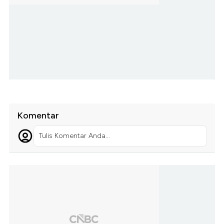
Komentar
Tulis Komentar Anda...