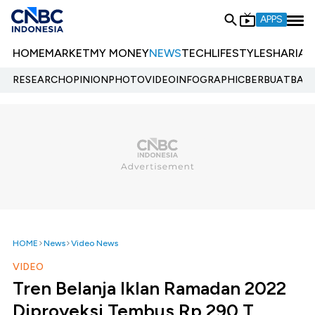
APPS
HOME
MARKET
MY MONEY
NEWS
TECH
LIFESTYLE
SHARIA
E
RESEARCH
OPINION
PHOTO
VIDEO
INFOGRAPHIC
BERBUATBAIK.
HOME
News
Video News
VIDEO
Tren Belanja Iklan Ramadan 2022
Diproyeksi Tembus Rp 290 T