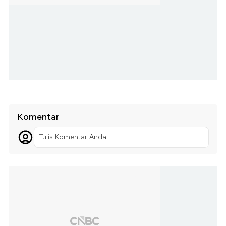
Komentar
Tulis Komentar Anda...