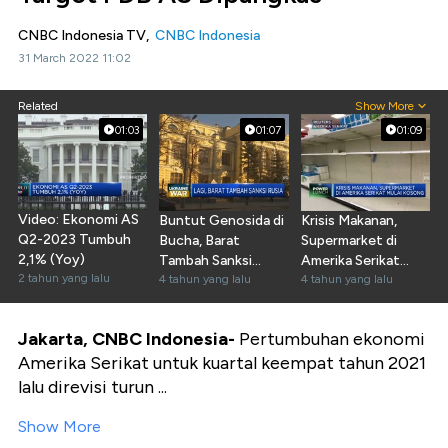
CNBC Indonesia TV,
CNBC Indonesia
31 March 2022 11:02
Related
Show More
01:03
01:07
01:09
Video: Ekonomi AS
Buntut Genosida di
Krisis Makanan,
Q2-2023 Tumbuh
Bucha, Barat
Supermarket di
2,1% (Yoy)
Tambah Sanksi
Amerika Serikat
2 tahun yang lalu
Rusia
4 tahun yang lalu
Mulai Kosong
4 tahun yang lalu
Jakarta, CNBC Indonesia-
Pertumbuhan ekonomi
Amerika Serikat untuk kuartal keempat tahun 2021
lalu direvisi turun ...
Show More