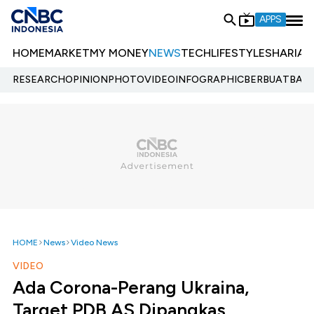
APPS
HOME
MARKET
MY MONEY
NEWS
TECH
LIFESTYLE
SHARIA
E
RESEARCH
OPINION
PHOTO
VIDEO
INFOGRAPHIC
BERBUATBAIK.
HOME
News
Video News
VIDEO
Ada Corona-Perang Ukraina,
Target PDB AS Dipangkas