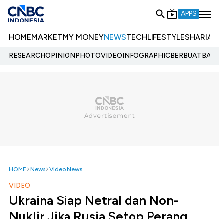
APPS
HOME
MARKET
MY MONEY
NEWS
TECH
LIFESTYLE
SHARIA
E
RESEARCH
OPINION
PHOTO
VIDEO
INFOGRAPHIC
BERBUATBAIK.
HOME
News
Video News
VIDEO
Ukraina Siap Netral dan Non-
Nuklir Jika Rusia Setop Perang