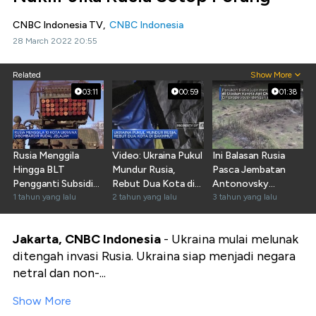
CNBC Indonesia TV,
CNBC Indonesia
28 March 2022 20:55
Related
Show More
03:11
00:59
01:38
Rusia Menggila
Video: Ukraina Pukul
Ini Balasan Rusia
Hingga BLT
Mundur Rusia,
Pasca Jembatan
Pengganti Subsidi
Rebut Dua Kota di
Antonovsky
BBM
1 tahun yang lalu
Bakhmut
2 tahun yang lalu
Dihancurkan
3 tahun yang lalu
Jakarta, CNBC Indonesia
- Ukraina mulai melunak
ditengah invasi Rusia. Ukraina siap menjadi negara
netral dan non-...
Show More