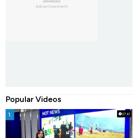
Popular Videos
1.
07:41