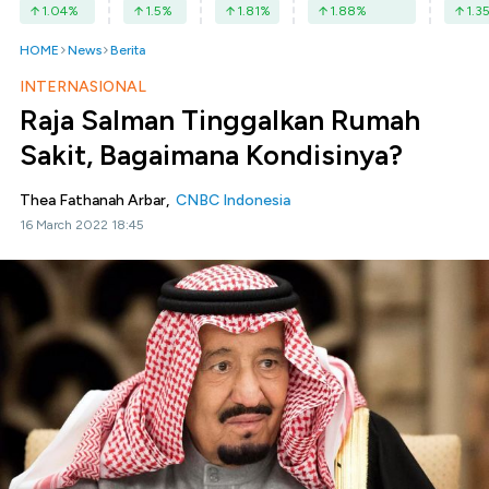
1.04
%
1.5
%
1.81
%
1.88
%
1.3
HOME
News
Berita
INTERNASIONAL
Raja Salman Tinggalkan Rumah
Sakit, Bagaimana Kondisinya?
Thea Fathanah Arbar,
CNBC Indonesia
16 March 2022 18:45