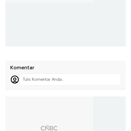
Komentar
Tulis Komentar Anda...