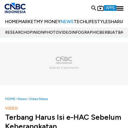
APPS
HOME
MARKET
MY MONEY
NEWS
TECH
LIFESTYLE
SHARIA
E
RESEARCH
OPINION
PHOTO
VIDEO
INFOGRAPHIC
BERBUATBAIK.
HOME
News
Video News
VIDEO
Terbang Harus Isi e-HAC Sebelum
Keberangkatan