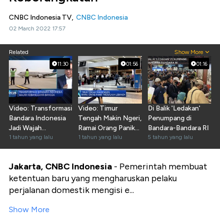
CNBC Indonesia TV,
CNBC Indonesia
02 March 2022 17:57
Related
Show More
11:30
01:56
01:16
Video: Transformasi
Video: Timur
Di Balik 'Ledakan'
Bandara Indonesia
Tengah Makin Ngeri,
Penumpang di
Jadi Wajah
Ramai Orang Panik
Bandara-Bandara RI
Kebanggaan Bangsa
1 tahun yang lalu
Tinggalkan Lebanon
1 tahun yang lalu
5 tahun yang lalu
Jakarta, CNBC Indonesia
-
Pemerintah membuat
ketentuan baru yang mengharuskan pelaku
perjalanan domestik mengisi e...
Show More