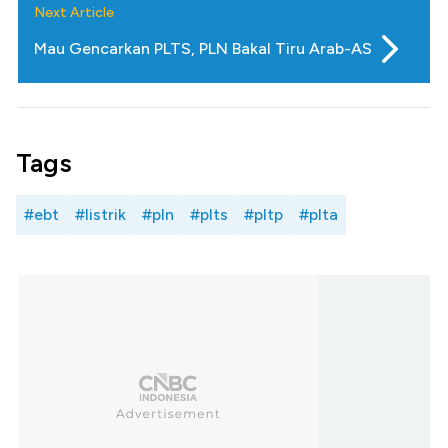
Next Article
Mau Gencarkan PLTS, PLN Bakal Tiru Arab-AS
Tags
#ebt
#listrik
#pln
#plts
#pltp
#plta