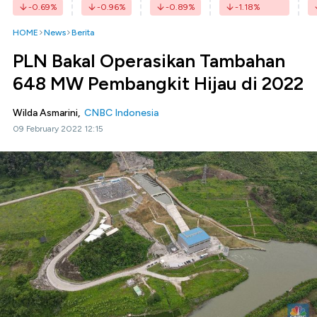
-0.69
%
-0.96
%
-0.89
%
-1.18
%
HOME
News
Berita
PLN Bakal Operasikan Tambahan
648 MW Pembangkit Hijau di 2022
Wilda Asmarini,
CNBC Indonesia
09 February 2022 12:15