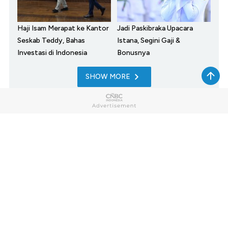
Haji Isam Merapat ke Kantor
Jadi Paskibraka Upacara
Seskab Teddy, Bahas
Istana, Segini Gaji &
Investasi di Indonesia
Bonusnya
SHOW MORE
Home
Market
My Money
News
Tech
Lifestyle
Sharia
Entrepreneur
Cuap Cuap Cuan
Research