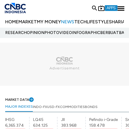
APPS
HOME
MARKET
MY MONEY
NEWS
TECH
LIFESTYLE
SHARIA
E
RESEARCH
OPINION
PHOTO
VIDEO
INFOGRAPHIC
BERBUATBAIK.
MARKET DATA
MAJOR INDEXES
INDO-FX
USD-FX
COMMODITIES
BONDS
IHSG
LQ45
JII
Pefindo i-Grade
Sr
6,365.374
634.125
383.968
158.478
3