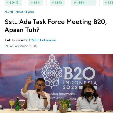
1.04
%
1.5
%
1.81
%
1.88
%
1.3
HOME
News
Berita
Sst.. Ada Task Force Meeting B20,
Apaan Tuh?
Teti Purwanti,
CNBC Indonesia
29 January 2022 09:40