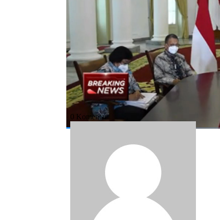
Bagikan:
#joko widodo
#izin usaha pertambang