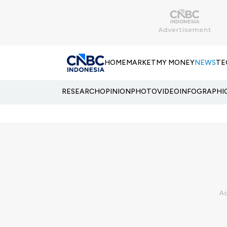
HOME
MARKET
MY MONEY
NEWS
TE
RESEARCH
OPINION
PHOTO
VIDEO
INFOGRAPHI