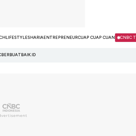
CH
LIFESTYLE
SHARIA
ENTREPRENEUR
CUAP CUAP CUAN
CNBC 
C
BERBUATBAIK.ID