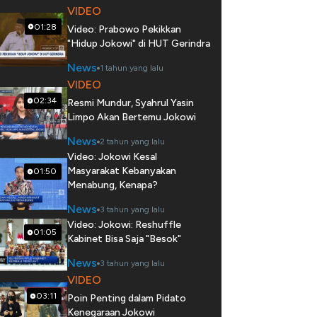
VIDEO
01:28
Video: Prabowo Pekikkan
"Hidup Jokowi" di HUT Gerindra
News
1 tahun yang lalu
VIDEO
02:34
Resmi Mundur, Syahrul Yasin
Limpo Akan Bertemu Jokowi
News
2 tahun yang lalu
Video: Jokowi Kesal
Masyarakat Kebanyakan
01:50
Menabung, Kenapa?
News
3 tahun yang lalu
Video: Jokowi: Reshuffle
01:05
Kabinet Bisa Saja "Besok"
News
3 tahun yang lalu
VIDEO
03:11
Poin Penting dalam Pidato
Kenegaraan Jokowi