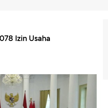
078 Izin Usaha
Widodo mencabut 2.078 Izin Usaha Pertambangan (IUP)
IUP) karena tidak pernah menyampaikan rencana kerja.
tanan seluas 3,2 Juta hektar serta pencabutan izin Hak
ribu hektar.
g News,
CNBC
Indonesia (Kamis, 06/01/2022)