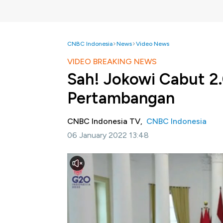
CNBC Indonesia
News
Video News
VIDEO BREAKING NEWS
Sah! Jokowi Cabut 2.
Pertambangan
CNBC Indonesia TV,
CNBC Indonesia
06 January 2022 13:48
Jakarta, CNBC Indonesia-
Presiden Joko 
mineral dan batu bara Usaha Pertambangan (
Selain itu juga dicabut 192 ijin sektor kehu
Guna Usaha Perkebunan terlantar selaus 38 
Seperti apa Selengkapnya saksikan Breakin