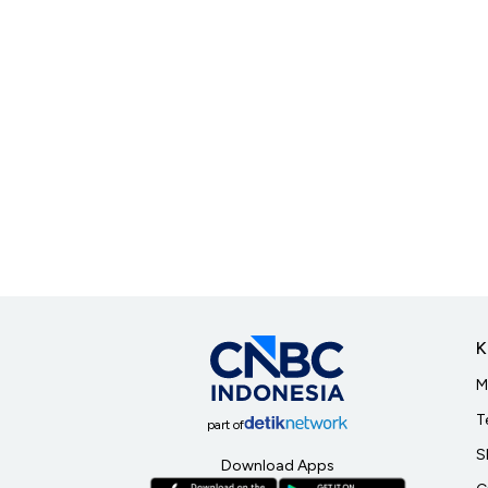
K
M
T
part of
S
Download Apps