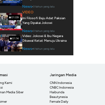
News
3 tahun yang lalu
VIDEO
01:09
Ini Filosofi Baju Adat Paksian
Yang Dipakai Jokowi
News
3 tahun yang lalu
Video: Jokowi & Ibu Negara
01:14
Dikawal Ketat Menuju Ukraina
News
4 tahun yang lalu
rmasi
Jaringan Media
ang Kami
CNN Indonesia
si
CNBC Indonesia
an Media Siber
Haibunda
Beautynesia
aimer
Female Daily