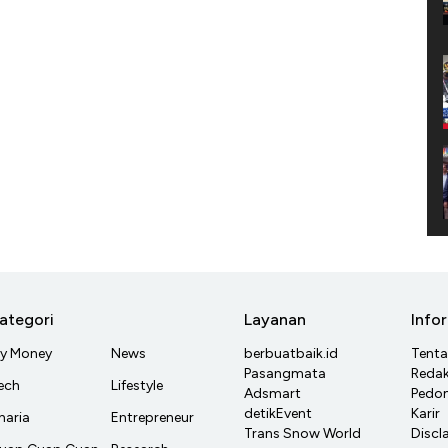
ategori
Layanan
Info
y Money
News
berbuatbaik.id
Tent
Pasangmata
Redak
ech
Lifestyle
Adsmart
Pedom
detikEvent
Karir
haria
Entrepreneur
Trans Snow World
Discl