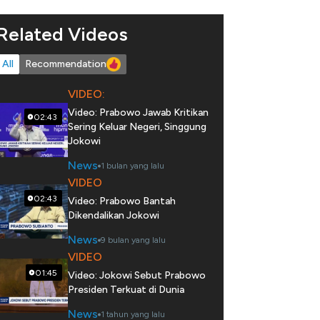
Related Videos
All
Recommendation
VIDEO:
Video: Prabowo Jawab Kritikan
02:43
Sering Keluar Negeri, Singgung
Jokowi
News
1 bulan yang lalu
VIDEO
02:43
Video: Prabowo Bantah
Dikendalikan Jokowi
News
9 bulan yang lalu
VIDEO
01:45
Video: Jokowi Sebut Prabowo
Presiden Terkuat di Dunia
News
1 tahun yang lalu