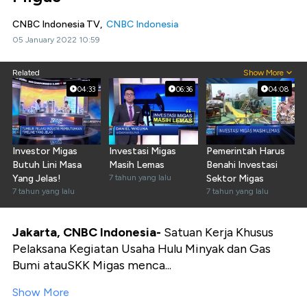
CNBC Indonesia TV,
CNBC Indonesia
05 January 2022 10:59
Related
Show More
04:33
06:36
04:08
Investor Migas
Investasi Migas
Pemerintah Harus
Butuh Lini Masa
Masih Lemas
Benahi Investasi
Yang Jelas!
7 tahun yang lalu
Sektor Migas
7 tahun yang lalu
7 tahun yang lalu
Jakarta, CNBC Indonesia-
Satuan Kerja Khusus
Pelaksana Kegiatan Usaha Hulu Minyak dan Gas
Bumi atauSKK Migas menca...
Show More