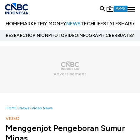
APPS
HOME
MARKET
MY MONEY
NEWS
TECH
LIFESTYLE
SHARIA
E
RESEARCH
OPINION
PHOTO
VIDEO
INFOGRAPHIC
BERBUATBAIK.
HOME
News
Video News
VIDEO
Menggenjot Pengeboran Sumur
Migas