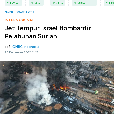
1.04
%
1.5
%
1.81
%
1.88
%
1.3
HOME
News
Berita
INTERNASIONAL
Jet Tempur Israel Bombardir
Pelabuhan Suriah
sef,
CNBC Indonesia
28 December 2021 11:22