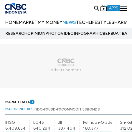
APPS
HOME
MARKET
MY MONEY
NEWS
TECH
LIFESTYLE
SHARIA
E
RESEARCH
OPINION
PHOTO
VIDEO
INFOGRAPHIC
BERBUATBAIK.
MARKET DATA
MAJOR INDEXES
INDO-FX
USD-FX
COMMODITIES
BONDS
IHSG
LQ45
JII
Pefindo i-Grade
Sri-Ke
6,409.654
640.294
387.404
160.377
312.0