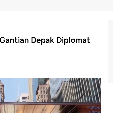
 Gantian Depak Diplomat
ia memerintahkan staf kedutaan besar Amerika Serikat
 31 Januari 2022. Langkah ini merupakan pembalasan
zin tinggal diplomat Rusia. Rusia mengancam akan lebih
eninggalkan Rusia sebelum 1 Juli tahun depan.
am Power Lunch di CNBC Indonesia (Kamis, 02/12/2021)