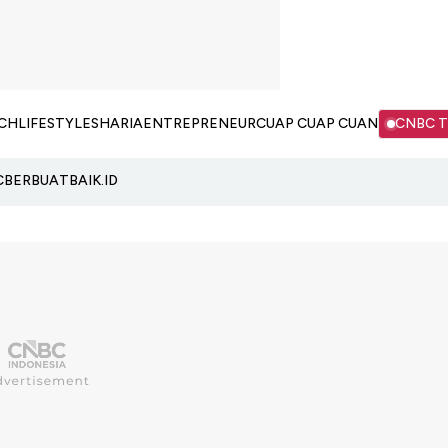
CH
LIFESTYLE
SHARIA
ENTREPRENEUR
CUAP CUAP CUAN
CNBC 
C
BERBUATBAIK.ID