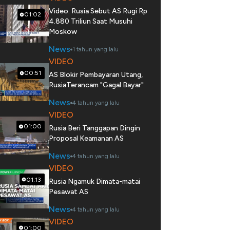
Video: Rusia Sebut AS Rugi Rp
01:02
4.880 Triliun Saat Musuhi
Moskow
News
1 tahun yang lalu
VIDEO
00:51
AS Blokir Pembayaran Utang,
RusiaTerancam "Gagal Bayar"
News
4 tahun yang lalu
VIDEO
01:00
Rusia Beri Tanggapan Dingin
Proposal Keamanan AS
News
4 tahun yang lalu
VIDEO
01:13
Rusia Ngamuk Dimata-matai
Pesawat AS
News
4 tahun yang lalu
VIDEO
01:00