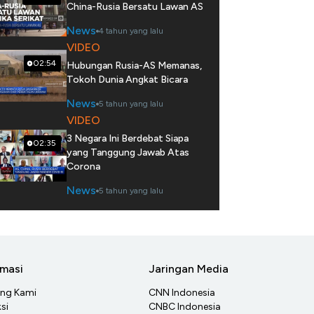
China-Rusia Bersatu Lawan AS
News
4 tahun yang lalu
VIDEO
02:54
Hubungan Rusia-AS Memanas,
Tokoh Dunia Angkat Bicara
News
5 tahun yang lalu
VIDEO
3 Negara Ini Berdebat Siapa
02:35
yang Tanggung Jawab Atas
Corona
News
5 tahun yang lalu
rmasi
Jaringan Media
ang Kami
CNN Indonesia
si
CNBC Indonesia