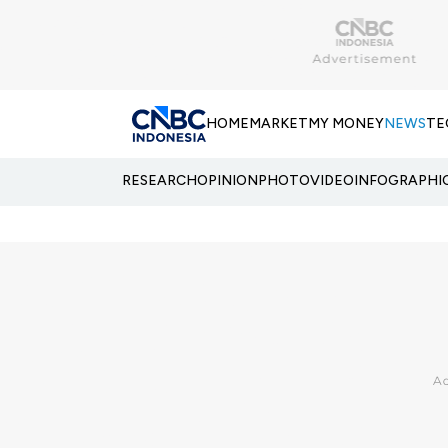
HOME
MARKET
MY MONEY
NEWS
TE
RESEARCH
OPINION
PHOTO
VIDEO
INFOGRAPHI