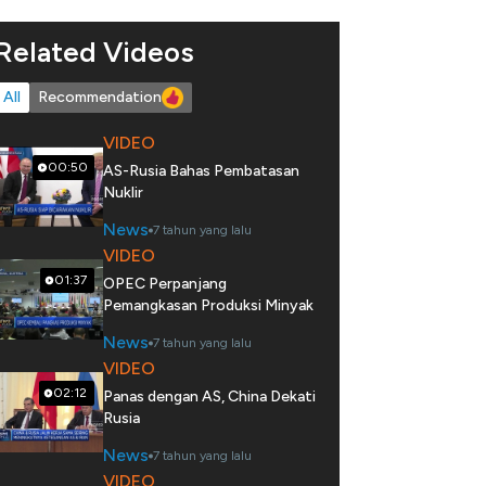
Related Videos
All
Recommendation
VIDEO
00:50
AS-Rusia Bahas Pembatasan
Nuklir
News
7 tahun yang lalu
VIDEO
01:37
OPEC Perpanjang
Pemangkasan Produksi Minyak
News
7 tahun yang lalu
VIDEO
02:12
Panas dengan AS, China Dekati
Rusia
News
7 tahun yang lalu
VIDEO