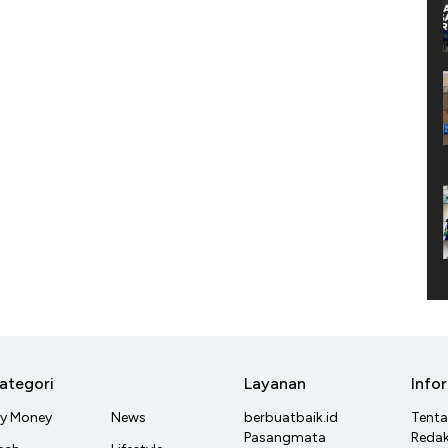
ategori
Layanan
Info
y Money
News
berbuatbaik.id
Tent
Pasangmata
Redak