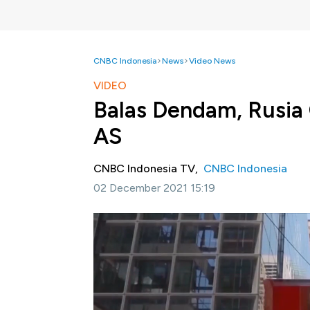
CNBC Indonesia
News
Video News
VIDEO
Balas Dendam, Rusia
AS
CNBC Indonesia TV,
CNBC Indonesia
02 December 2021 15:19
Jakarta, CNBC Indonesia -
Pemerintah Rus
di Moskow untuk kembali ke negaranya pada
atas keputusan Amerika Serikat membatasi i
banyak pekerja Amerika Serikat yang harus m
Simak informasi selengkapnya dalam progr