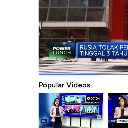
berikut ini.
Bagikan:
#rusia
#amerika serikat
#kedutaan
Popular Videos
07:04