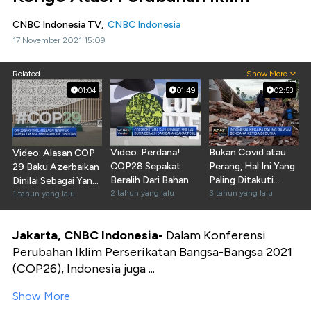
CNBC Indonesia TV,
CNBC Indonesia
17 November 2021 15:09
Related
Show More
01:04
01:49
02:53
Video: Perdana!
Bukan Covid atau
Video: Alasan COP
COP28 Sepakat
Perang, Hal Ini Yang
29 Baku Azerbaikan
Beralih Dari Bahan
Paling Ditakuti
Dinilai Sebagai Yang
Bakar Fosil
2 tahun yang lalu
Dunia!
3 tahun yang lalu
Terburuk
1 tahun yang lalu
Jakarta, CNBC Indonesia-
Dalam Konferensi
Perubahan Iklim Perserikatan Bangsa-Bangsa 2021
(COP26), Indonesia juga ...
Show More