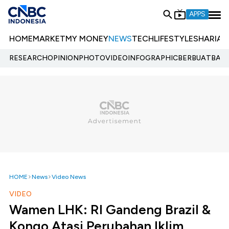
APPS
HOME
MARKET
MY MONEY
NEWS
TECH
LIFESTYLE
SHARIA
E
RESEARCH
OPINION
PHOTO
VIDEO
INFOGRAPHIC
BERBUATBAIK.
HOME
News
Video News
VIDEO
Wamen LHK: RI Gandeng Brazil &
Kongo Atasi Perubahan Iklim