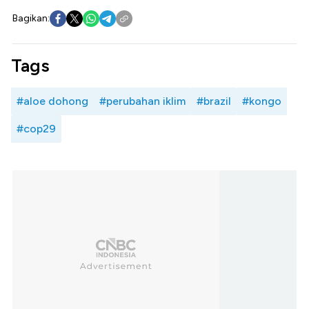
Bagikan:
Tags
#aloe dohong
#perubahan iklim
#brazil
#kongo
#cop29