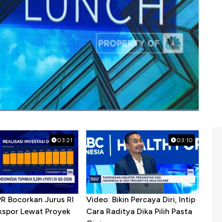
f bezos
03:21
03:10
PR Bocorkan Jurus RI
Video: Bikin Percaya Diri, Intip
kspor Lewat Proyek
Cara Raditya Dika Pilih Pasta