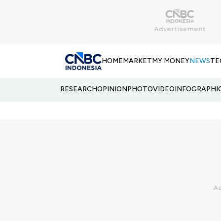
HOME
MARKET
MY MONEY
NEWS
TE
RESEARCH
OPINION
PHOTO
VIDEO
INFOGRAPHI