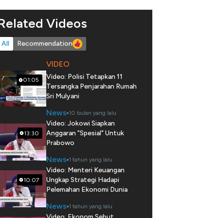
Related Videos
All
Recommendation
VIDEO
Video: Polisi Tetapkan 11
01:05
Tersangka Penjarahan Rumah
Sri Mulyani
News
10 bulan yang lalu
Video: Jokowi Siapkan
Anggaran "Spesial" Untuk
13:30
Prabowo
News
1 tahun yang lalu
Video: Menteri Keuangan
Ungkap Strategi Hadapi
10:07
Pelemahan Ekonomi Dunia
News
1 tahun yang lalu
Video: Ekonom Sebut