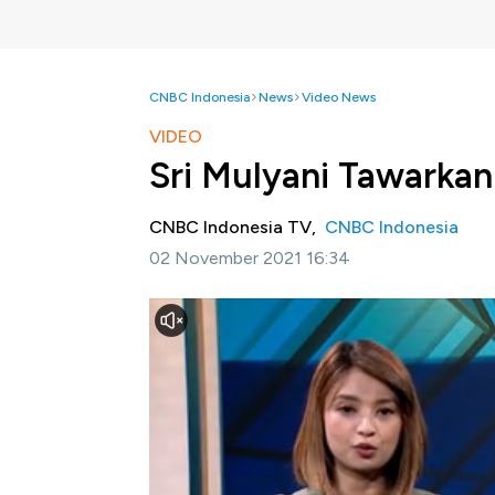
CNBC Indonesia
News
Video News
VIDEO
Sri Mulyani Tawarkan
CNBC Indonesia TV,
CNBC Indonesia
02 November 2021 16:34
Jakarta, CNBC Indonesia -
Menteri Keuang
Amazon Jeff Bezos di sektor energi terbaru
Glasgow Skotlandia Sri Mulyani bertemu d
emisi salah satunya melalui investasi di sekt
Selengkapnya dalam program Power Lunch CN