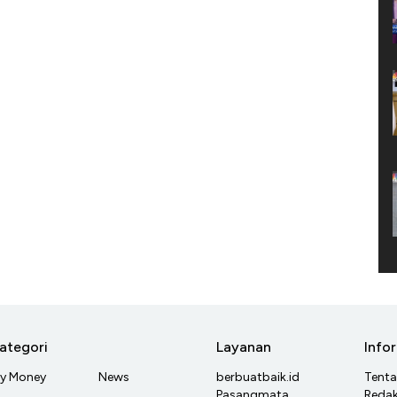
ategori
Layanan
Info
y Money
News
berbuatbaik.id
Tent
Pasangmata
Redak