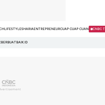
CH
LIFESTYLE
SHARIA
ENTREPRENEUR
CUAP CUAP CUAN
CNBC 
C
BERBUATBAIK.ID