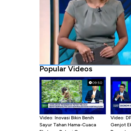
Bagikan:
#menkeu
#sri mulyani
#amazon
#jef
Popular Videos
09:50
Video: Inovasi Bikin Benih
Video: D
Sayur Tahan Hama-Cuaca
Genjot E