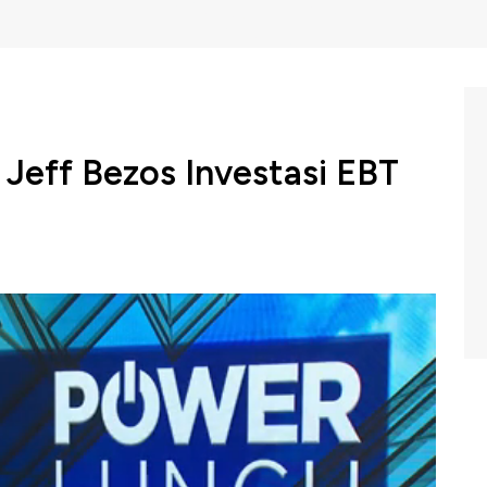
 Jeff Bezos Investasi EBT
an Sri Mulyani menawarkan investasi kepada CEO
kan. Di sela-sela KTT Perubahan Iklim COP26 di
engan Jeff Bezos membahas rencana untuk mengurangi
or EBT.
BC Indonesia (Selasa, 02/11/2021) berikut ini.