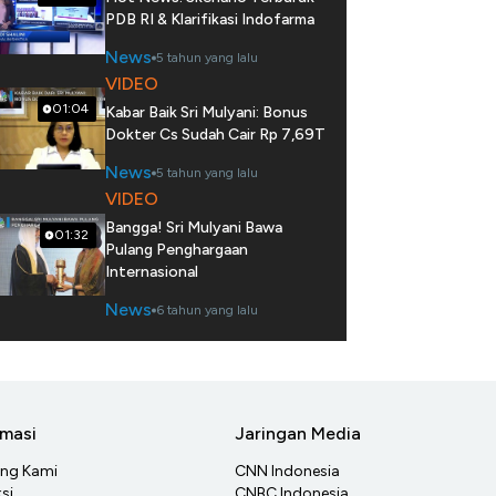
PDB RI & Klarifikasi Indofarma
News
5 tahun yang lalu
VIDEO
01:04
Kabar Baik Sri Mulyani: Bonus
Dokter Cs Sudah Cair Rp 7,69T
News
5 tahun yang lalu
VIDEO
Bangga! Sri Mulyani Bawa
01:32
Pulang Penghargaan
Internasional
News
6 tahun yang lalu
rmasi
Jaringan Media
ang Kami
CNN Indonesia
si
CNBC Indonesia