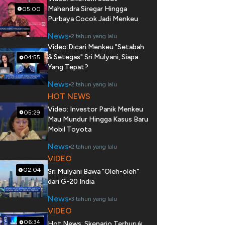
Mahendra Siregar Hingga
05:00
Purbaya Cocok Jadi Menkeu
News
2 tahun yang lalu
Video:Dicari Menkeu "Setabah
& Setegas" Sri Mulyani, Siapa
04:55
Yang Tepat?
News
2 tahun yang lalu
HOT NEWS
Video: Investor Panik Menkeu
05:29
Mau Mundur Hingga Kasus Baru
Mobil Toyota
News
2 tahun yang lalu
VIDEO
02:04
Sri Mulyani Bawa "Oleh-oleh"
dari G-20 India
News
3 tahun yang lalu
VIDEO
06:34
Hot News: Skenario Terburuk