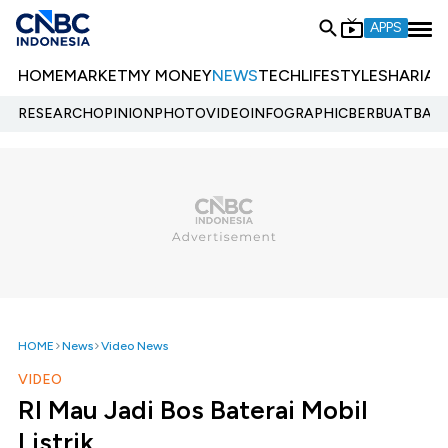
APPS
HOME
MARKET
MY MONEY
NEWS
TECH
LIFESTYLE
SHARIA
E
RESEARCH
OPINION
PHOTO
VIDEO
INFOGRAPHIC
BERBUATBAIK.
HOME
News
Video News
VIDEO
RI Mau Jadi Bos Baterai Mobil
Listrik