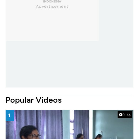
Popular Videos
1.
01:44