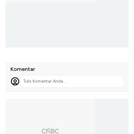
Komentar
Tulis Komentar Anda...