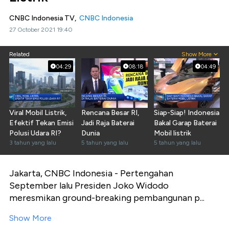
CNBC Indonesia TV,
CNBC Indonesia
27 October 2021 19:40
Related
Show More
04:29
08:18
04:49
Viral Mobil Listrik,
Rencana Besar RI,
Siap-Siap! Indonesia
Efektif Tekan Emisi
Jadi Raja Baterai
Bakal Garap Baterai
Polusi Udara RI?
Dunia
Mobil listrik
3 tahun yang lalu
5 tahun yang lalu
5 tahun yang lalu
Jakarta, CNBC Indonesia - Pertengahan
September lalu Presiden Joko Widodo
meresmikan ground-breaking pembangunan p...
Show More