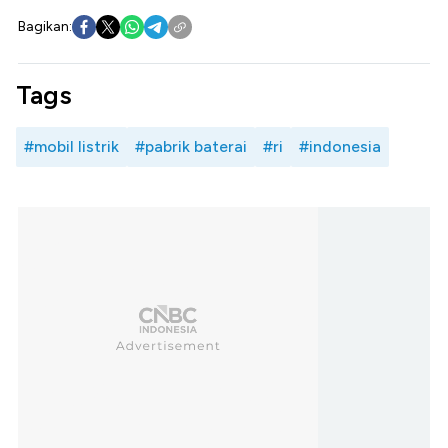
Bagikan:
Tags
#mobil listrik
#pabrik baterai
#ri
#indonesia