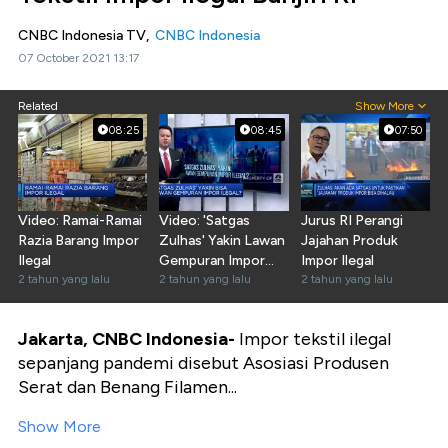
CNBC Indonesia TV,
CNBC Indonesia
07 October 2021 13:17
Related
Show More
08:25
08:45
07:50
Video: Ramai-Ramai
Video: 'Satgas
Jurus RI Perangi
Razia Barang Impor
Zulhas' Yakin Lawan
Jajahan Produk
Ilegal
Gempuran Impor
Impor Ilegal
2 tahun yang lalu
Ilegal?
2 tahun yang lalu
2 tahun yang lalu
Jakarta, CNBC Indonesia-
Impor tekstil ilegal
sepanjang pandemi disebut Asosiasi Produsen
Serat dan Benang Filamen...
Show More