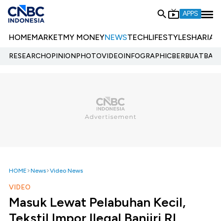
APPS
HOME
MARKET
MY MONEY
NEWS
TECH
LIFESTYLE
SHARIA
E
RESEARCH
OPINION
PHOTO
VIDEO
INFOGRAPHIC
BERBUATBAIK.
HOME
News
Video News
VIDEO
Masuk Lewat Pelabuhan Kecil,
Tekstil Impor Ilegal Banjiri RI