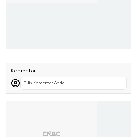
Komentar
Tulis Komentar Anda...