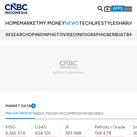
APPS
HOME
MARKET
MY MONEY
NEWS
TECH
LIFESTYLE
SHARIA
E
RESEARCH
OPINION
PHOTO
VIDEO
INFOGRAPHIC
BERBUATBAIK.
MARKET DATA
MAJOR INDEXES
INDO-FX
USD-FX
COMMODITIES
BONDS
IHSG
LQ45
JII
Pefindo i-Grade
Sr
6,365.374
634.125
383.968
158.478
3