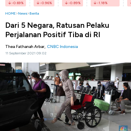
-0.69
%
-0.96
%
-0.89
%
-1.18
%
HOME
News
Berita
Dari 5 Negara, Ratusan Pelaku
Perjalanan Positif Tiba di RI
Thea Fathanah Arbar,
CNBC Indonesia
11 September 2021 09:02