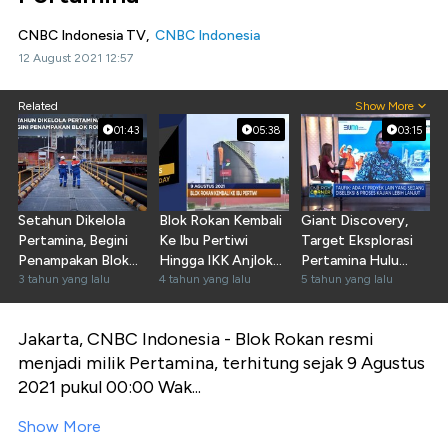
CNBC Indonesia TV,
CNBC Indonesia
12 August 2021 12:57
Related
Show More
01:43
05:38
03:15
Setahun Dikelola
Blok Rokan Kembali
Giant Discovery,
Pertamina, Begini
Ke Ibu Pertiwi
Target Eksplorasi
Penampakan Blok
Hingga IKK Anjlok
Pertamina Hulu
Rokan
3 tahun yang lalu
Saat PPKM
4 tahun yang lalu
Energi
5 tahun yang lalu
Jakarta, CNBC Indonesia - Blok Rokan resmi
menjadi milik Pertamina, terhitung sejak 9 Agustus
2021 pukul 00:00 Wak...
Show More