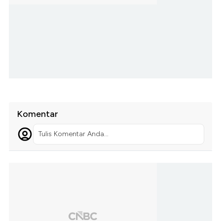
Komentar
Tulis Komentar Anda...