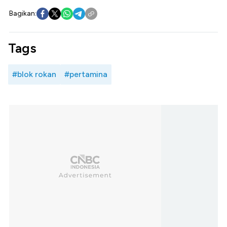
Bagikan:
Tags
#blok rokan
#pertamina