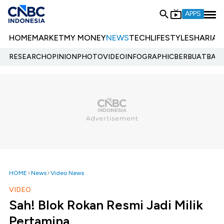
APPS
HOME
MARKET
MY MONEY
NEWS
TECH
LIFESTYLE
SHARIA
E
RESEARCH
OPINION
PHOTO
VIDEO
INFOGRAPHIC
BERBUATBAIK.
HOME
News
Video News
VIDEO
Sah! Blok Rokan Resmi Jadi Milik
Pertamina