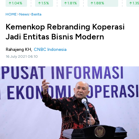
1.04
%
1.5
%
1.81
%
1.88
%
1.3
HOME
News
Berita
Kemenkop Rebranding Koperasi
Jadi Entitas Bisnis Modern
Rahajeng KH,
CNBC Indonesia
16 July 2021 06:10