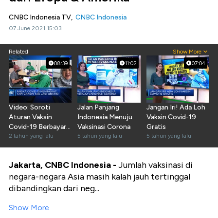
CNBC Indonesia TV,
CNBC Indonesia
07 June 2021 15:03
Related
Show More
08:39
11:02
07:04
Video: Soroti
Jalan Panjang
Jangan Iri! Ada Loh
Aturan Vaksin
Indonesia Menuju
Vaksin Covid-19
Covid-19 Berbayar,
Vaksinasi Corona
Gratis
DPR RI Soroti Hal
2 tahun yang lalu
5 tahun yang lalu
5 tahun yang lalu
Ini
Jakarta, CNBC Indonesia -
Jumlah vaksinasi di
negara-negara Asia masih kalah jauh tertinggal
dibandingkan dari neg...
Show More