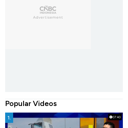
Popular Videos
1.
07:40