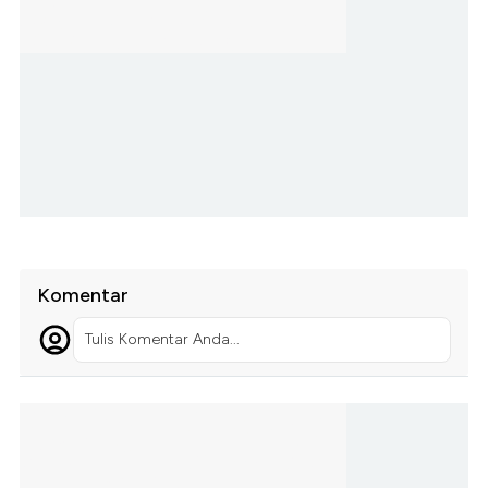
Komentar
Tulis Komentar Anda...