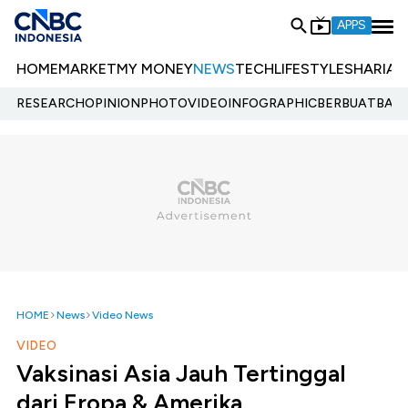
APPS
HOME
MARKET
MY MONEY
NEWS
TECH
LIFESTYLE
SHARIA
E
RESEARCH
OPINION
PHOTO
VIDEO
INFOGRAPHIC
BERBUATBAIK.
HOME
News
Video News
VIDEO
Vaksinasi Asia Jauh Tertinggal
dari Eropa & Amerika