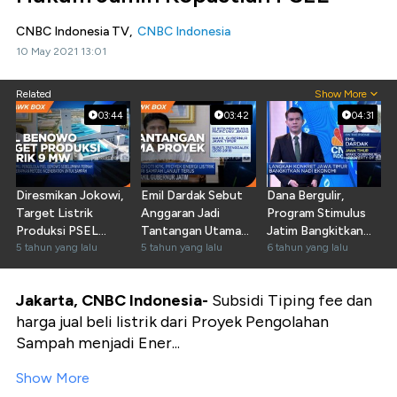
CNBC Indonesia TV,
CNBC Indonesia
10 May 2021 13:01
Related
Show More
03:44
03:42
04:31
Diresmikan Jokowi,
Emil Dardak Sebut
Dana Bergulir,
Target Listrik
Anggaran Jadi
Program Stimulus
Produksi PSEL
Tantangan Utama
Jatim Bangkitkan
Benowo 9 MW
5 tahun yang lalu
Proyek PSEL
5 tahun yang lalu
Nadi Ekonomi
6 tahun yang lalu
Jakarta, CNBC Indonesia-
Subsidi Tiping fee dan
harga jual beli listrik dari Proyek Pengolahan
Sampah menjadi Ener...
Show More