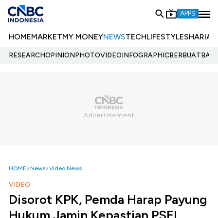
APPS
HOME
MARKET
MY MONEY
NEWS
TECH
LIFESTYLE
SHARIA
E
RESEARCH
OPINION
PHOTO
VIDEO
INFOGRAPHIC
BERBUATBAIK.
HOME
News
Video News
VIDEO
Disorot KPK, Pemda Harap Payung
Hukum Jamin Kepastian PSEL