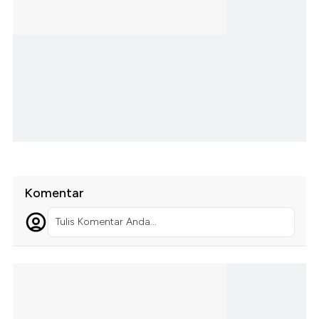
Komentar
Tulis Komentar Anda...