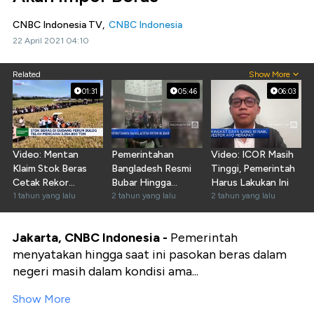
CNBC Indonesia TV,
CNBC Indonesia
22 April 2021 04:10
Related
Show More
01:31
05:46
06:03
Video: Mentan
Pemerintahan
Video: ICOR Masih
Klaim Stok Beras
Bangladesh Resmi
Tinggi, Pemerintah
Cetak Rekor
Bubar Hingga
Harus Lakukan Ini
Tertinggi 20 Tahun
1 tahun yang lalu
Ancaman Baru
2 tahun yang lalu
2 tahun yang lalu
Mengintai RI
Jakarta, CNBC Indonesia -
Pemerintah
menyatakan hingga saat ini pasokan beras dalam
negeri masih dalam kondisi ama...
Show More