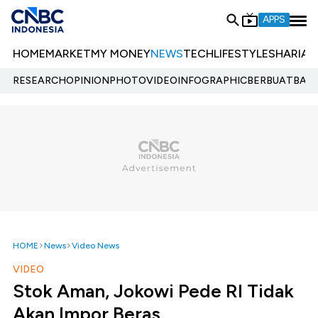
APPS
HOME
MARKET
MY MONEY
NEWS
TECH
LIFESTYLE
SHARIA
E
RESEARCH
OPINION
PHOTO
VIDEO
INFOGRAPHIC
BERBUATBAIK.
HOME
News
Video News
VIDEO
Stok Aman, Jokowi Pede RI Tidak
Akan Impor Beras