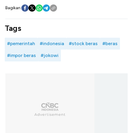
Bagikan:
Tags
#pemerintah
#indonesia
#stock beras
#beras
#impor beras
#jokowi