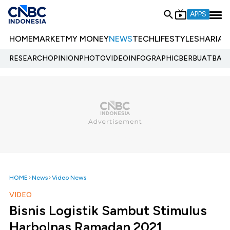
APPS
HOME
MARKET
MY MONEY
NEWS
TECH
LIFESTYLE
SHARIA
E
RESEARCH
OPINION
PHOTO
VIDEO
INFOGRAPHIC
BERBUATBAIK.
HOME
News
Video News
VIDEO
Bisnis Logistik Sambut Stimulus
Harbolnas Ramadan 2021