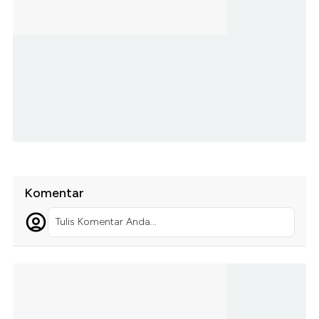
Komentar
Tulis Komentar Anda...