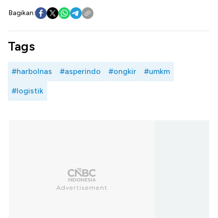
Bagikan:
Tags
#harbolnas
#asperindo
#ongkir
#umkm
#logistik