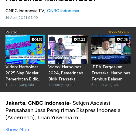
CNBC Indonesia TV,
CNBC Indonesia
14 April 2021 03:10
Related
Show More
01:56
01:22
01:38
Video: Harbolnas
Video: Harbolnas
IDEA Targetkan
2025 Siap Digelar,
2024, Pemerintah
Transaksi Harbolnas
Pemerintah Bidik
Bidik Transaksi
Tembus Belasan
Transaksi Rp 35 T
11 bulan yang lalu
Belanja Rp40 Triliun
1 tahun yang lalu
Triliun
5 tahun yang lalu
Jakarta, CNBC Indonesia-
Sekjen Asosiasi
Perusahaan Jasa Pengiriman Ekspres Indonesia
(Asperindo), Trian Yuserma m...
Show More