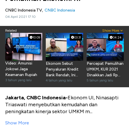
CNBC Indonesia TV,
CNBC Indonesia
04 April 2021 17:10
Related
Show More
10:09
03:31
04:24
Video: Amunisi
Ekonom Sebut
Percepat Pemulihan
Jokowi Jaga
Penyaluran Kredit
UMKM, KUR 2021
Keamanan Rupiah
Bank Rendah, Ini
Dinaikkan Jadi Rp
3 tahun yang lalu
Sebabnya
4 tahun yang lalu
253 T
5 tahun yang lalu
Jakarta, CNBC Indonesia-
Ekonom UI, Ninasapti
Triaswati menyebutkan kemudahan dan
peningkatan kinerja sektor UMKM m...
Show More