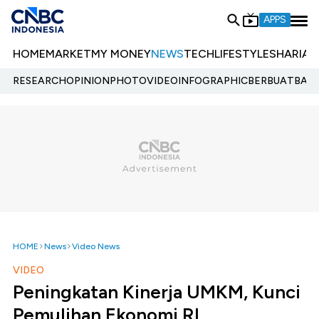
APPS
HOME
MARKET
MY MONEY
NEWS
TECH
LIFESTYLE
SHARIA
E
RESEARCH
OPINION
PHOTO
VIDEO
INFOGRAPHIC
BERBUATBAIK.
HOME
News
Video News
VIDEO
Peningkatan Kinerja UMKM, Kunci
Pemulihan Ekonomi RI