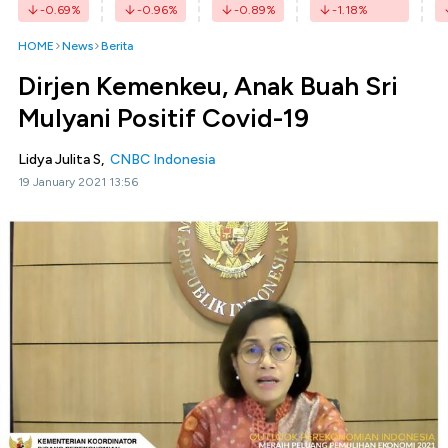
-0.69
%
-0.96
%
-0.89
%
-1.18
%
HOME
News
Berita
Dirjen Kemenkeu, Anak Buah Sri
Mulyani Positif Covid-19
Lidya Julita S,
CNBC Indonesia
19 January 2021 13:56