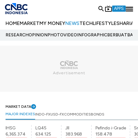
APPS
HOME
MARKET
MY MONEY
NEWS
TECH
LIFESTYLE
SHARIA
E
RESEARCH
OPINION
PHOTO
VIDEO
INFOGRAPHIC
BERBUATBAIK.
MARKET DATA
MAJOR INDEXES
INDO-FX
USD-FX
COMMODITIES
BONDS
IHSG
LQ45
JII
Pefindo i-Grade
Sr
6,365.374
634.125
383.968
158.478
3