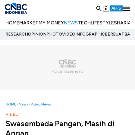
APPS
HOME
MARKET
MY MONEY
NEWS
TECH
LIFESTYLE
SHARIA
E
RESEARCH
OPINION
PHOTO
VIDEO
INFOGRAPHIC
BERBUATBAIK.
HOME
News
Video News
VIDEO
Swasembada Pangan, Masih di
Angan