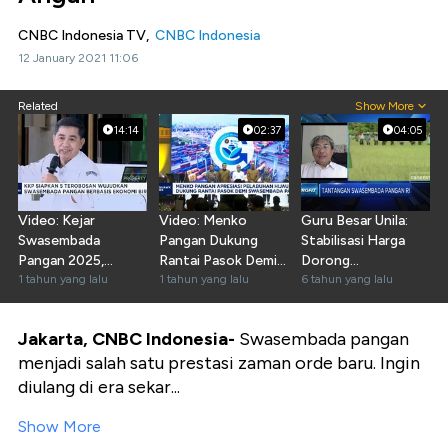
CNBC Indonesia TV,
CNBC Indonesia
12 January 2021 11:06
Related
Show More
14:14
02:37
04:05
Video: Kejar
Video: Menko
Guru Besar Unila:
Swasembada
Pangan Dukung
Stabilisasi Harga
Pangan 2025,
Rantai Pasok Demi
Dorong
Pemerintah Siapkan
1 tahun yang lalu
Swasembada
1 tahun yang lalu
Swasembada
6 tahun yang lalu
"Jurus Sakti"
Pangan
Pangan
Jakarta, CNBC Indonesia-
Swasembada pangan
menjadi salah satu prestasi zaman orde baru. Ingin
diulang di era sekar...
Show More