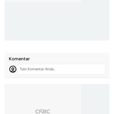
Komentar
Tulis Komentar Anda...