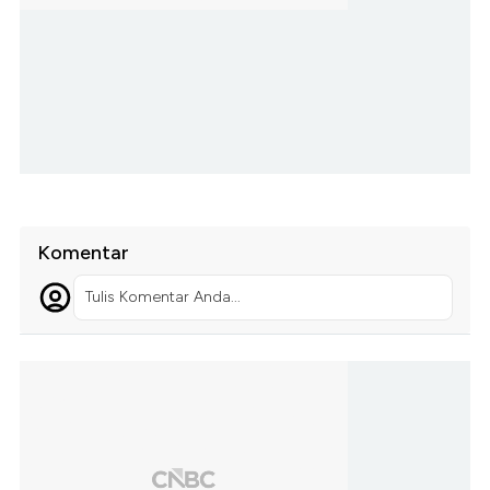
Komentar
Tulis Komentar Anda...