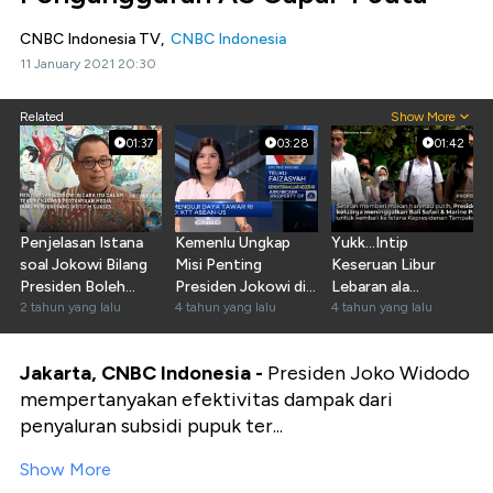
CNBC Indonesia TV,
CNBC Indonesia
11 January 2021 20:30
Related
Show More
01:37
03:28
01:42
Penjelasan Istana
Kemenlu Ungkap
Yukk...Intip
soal Jokowi Bilang
Misi Penting
Keseruan Libur
Presiden Boleh
Presiden Jokowi di
Lebaran ala
Kampanye &
2 tahun yang lalu
KTT ASEAN-US
4 tahun yang lalu
Presiden Jokowi
4 tahun yang lalu
Memihak
Jakarta, CNBC Indonesia -
Presiden Joko Widodo
mempertanyakan efektivitas dampak dari
penyaluran subsidi pupuk ter...
Show More