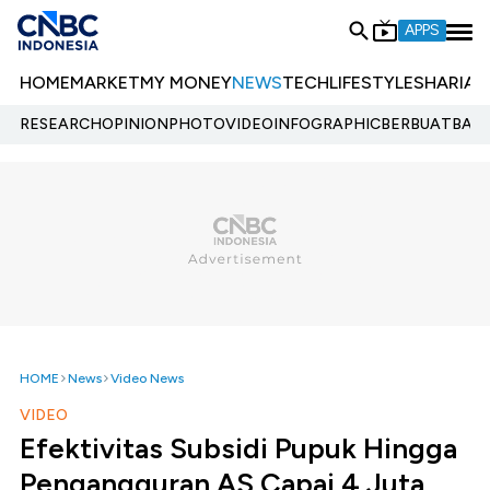
APPS
HOME
MARKET
MY MONEY
NEWS
TECH
LIFESTYLE
SHARIA
E
RESEARCH
OPINION
PHOTO
VIDEO
INFOGRAPHIC
BERBUATBAIK.
HOME
News
Video News
VIDEO
Efektivitas Subsidi Pupuk Hingga
Pengangguran AS Capai 4 Juta