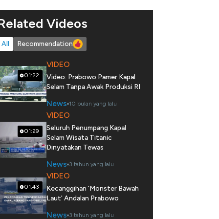
Related Videos
All
Recommendation
VIDEO
01:22
Video: Prabowo Pamer Kapal
Selam Tanpa Awak Produksi RI
News
10 bulan yang lalu
VIDEO
Seluruh Penumpang Kapal
01:29
Selam Wisata Titanic
Dinyatakan Tewas
News
3 tahun yang lalu
VIDEO
01:43
Kecanggihan 'Monster Bawah
Laut' Andalan Prabowo
News
3 tahun yang lalu