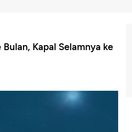
e Bulan, Kapal Selamnya ke
aktu yang berdekatan, China mengejutkan dunia dalam
am semesta. Selain mampu mendaratkan wahana di bulan
-baru ini, China juga sukses menembus palung terdalam