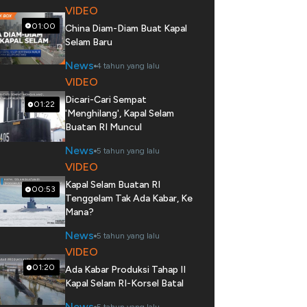
VIDEO
01:00
China Diam-Diam Buat Kapal
Selam Baru
News
4 tahun yang lalu
VIDEO
Dicari-Cari Sempat
01:22
'Menghilang', Kapal Selam
Buatan RI Muncul
News
5 tahun yang lalu
VIDEO
Kapal Selam Buatan RI
00:53
Tenggelam Tak Ada Kabar, Ke
Mana?
News
5 tahun yang lalu
VIDEO
01:20
Ada Kabar Produksi Tahap II
Kapal Selam RI-Korsel Batal
News