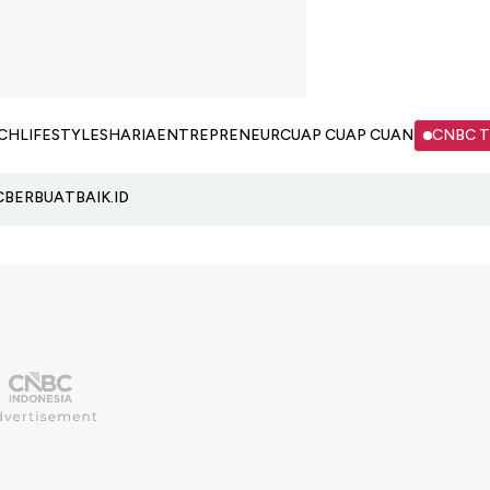
CH
LIFESTYLE
SHARIA
ENTREPRENEUR
CUAP CUAP CUAN
CNBC 
C
BERBUATBAIK.ID