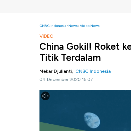
CNBC Indonesia
News
Video News
VIDEO
China Gokil! Roket k
Titik Terdalam
Mekar Djulianti,
CNBC Indonesia
04 December 2020 15:07
Jakarta, CNBC Indonesia -
Dalam hampir w
capaian kemampuan teknologi eksplorasi al
dan mengambil gambar permukaan Bulan baru
seantero Bumi beberapa pekan sebelumnya.
Bagikan: