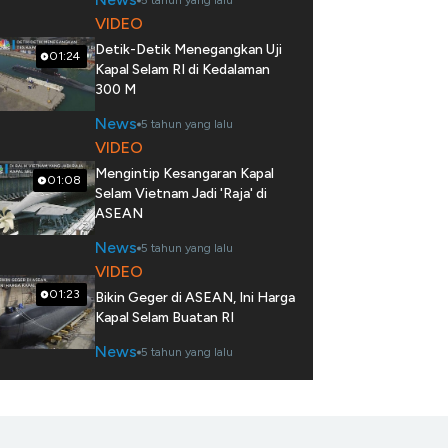
5 tahun yang lalu
VIDEO
Detik-Detik Menegangkan Uji
01:24
Kapal Selam RI di Kedalaman
300 M
News
5 tahun yang lalu
VIDEO
Mengintip Kesangaran Kapal
01:08
Selam Vietnam Jadi 'Raja' di
ASEAN
News
5 tahun yang lalu
VIDEO
01:23
Bikin Geger di ASEAN, Ini Harga
Kapal Selam Buatan RI
News
5 tahun yang lalu