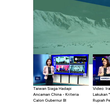
#kapal selam
#china
Popular Videos
07:04
Taiwan Siaga Hadapi
Video: I
Ancaman China - Kriteria
Lakukan "
Calon Gubernur BI
Rupiah P