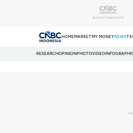
HOME
MARKET
MY MONEY
NEWS
TE
RESEARCH
OPINION
PHOTO
VIDEO
INFOGRAPHI