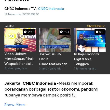
CNBC Indonesia TV,
CNBC Indonesia
14 November 2020 08:10
Related
Show More
02:42
01:34
10:11
Video: Jokowi
Jokowi: APBN
RI Raja Ekonomi
Minta Semua Pihak
Harus
Digital Asia
Waspada Kondisi
Dimanfaatkan dan
Tenggara
Ekonomi 2023
3 tahun yang lalu
Dikelola Secara
3 tahun yang lalu
7 tahun yang lalu
Produktif
Jakarta, CNBC Indonesia -
Meski memporak
porandakan berbagai sektor ekonomi, pandemi
rupanya membawa dampak positif...
Show More