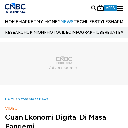
APPS
HOME
MARKET
MY MONEY
NEWS
TECH
LIFESTYLE
SHARIA
E
RESEARCH
OPINION
PHOTO
VIDEO
INFOGRAPHIC
BERBUATBAIK.
HOME
News
Video News
VIDEO
Cuan Ekonomi Digital Di Masa
Pandemi