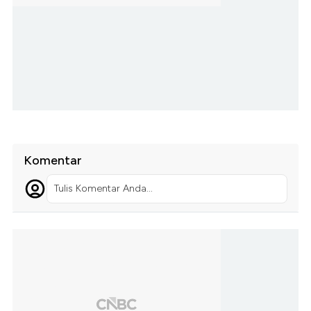
Komentar
Tulis Komentar Anda...