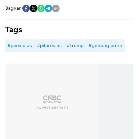
Bagikan:
Tags
#pemilu as
#pilpres as
#trump
#gedung putih