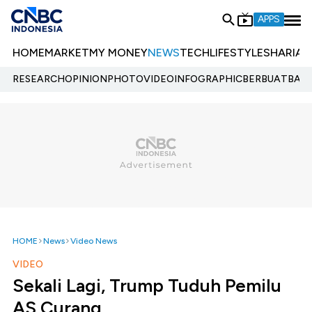
APPS
HOME
MARKET
MY MONEY
NEWS
TECH
LIFESTYLE
SHARIA
E
RESEARCH
OPINION
PHOTO
VIDEO
INFOGRAPHIC
BERBUATBAIK.
HOME
News
Video News
VIDEO
Sekali Lagi, Trump Tuduh Pemilu
AS Curang