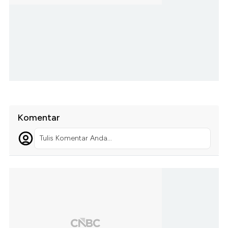
Komentar
Tulis Komentar Anda...