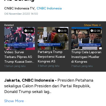
CNBC Indonesia TV,
CNBC Indonesia
06 November 2020 14:50
Related
Show More
01:06
00:51
02:09
Partainya Trump
Video: Survei
Trump Cela Laporan
Berpotensi Kuasai
Terbaru Pilpres AS:
Investigasi Mueller
Kongres AS
Trump Kuasai Swing
di Kongres
3 tahun yang lalu
States
1 tahun yang lalu
7 tahun yang lalu
Jakarta, CNBC Indonesia -
Presiden Petahana
sekaligus Calon Presiden dari Partai Republik,
Donald Trump sekali lag...
Show More