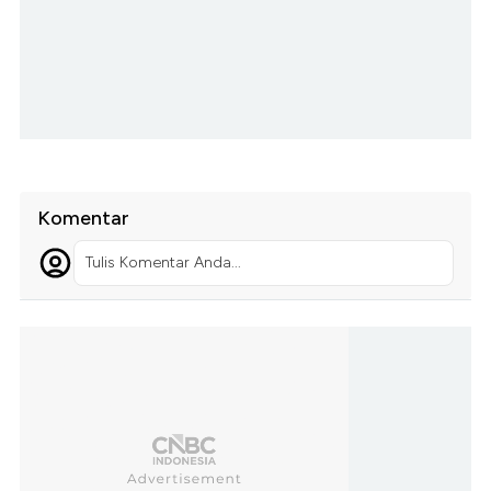
Komentar
Tulis Komentar Anda...