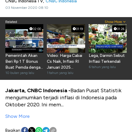
CNBC Indonesia TV,
CNBC Indonesia
03 November 2020 08:10
Related
Show More
02:00
01:19
01:26
Pemerintah Akan
Video: Harga Cabai
Lega, Darmin Sebut
Beri Rp 1 T Bonus
Cs Naik, Inflasi RI
Inflasi Terkendali
Buat Pemda dengan
Januari 2025
6 tahun yang lalu
Inflasi Terkendali
10 bulan yang lalu
Diramal "Memanas"
1 tahun yang lalu
Jakarta, CNBC Indonesia -
Badan Pusat Statistik
mengumumkan terjadi inflasi di Indonesia pada
Oktober 2020. Ini mem...
Show More
Bagikan: