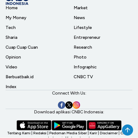
Home
Market
My Money
News
Tech
Lifestyle
Sharia
Entrepreneur
Cuap Cuap Cuan
Research
Opinion
Photo
Video
Infographic
Berbuatbaik.id
CNBC TV
Index
Connect With Us:
Download aplikasi CNBC Indonesia:
Tentang Kami
|
Redaksi
|
Pedoman Media Siber
|
Karir
|
Disclaimer
|
CNBC
Indonesia My Investment