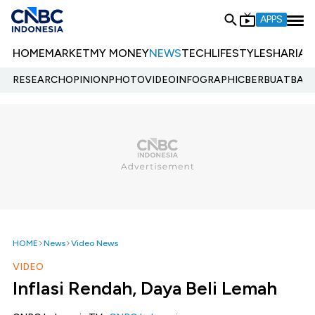
APPS
HOME
MARKET
MY MONEY
NEWS
TECH
LIFESTYLE
SHARIA
E
RESEARCH
OPINION
PHOTO
VIDEO
INFOGRAPHIC
BERBUATBAIK.
HOME
News
Video News
VIDEO
Inflasi Rendah, Daya Beli Lemah