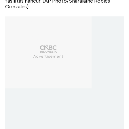
fasilitas hancur. (AP Photo/Sharalaine Robles
Gonzales)