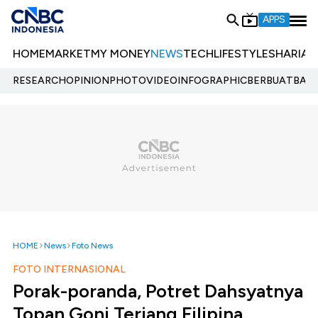
APPS
HOME
MARKET
MY MONEY
NEWS
TECH
LIFESTYLE
SHARIA
E
RESEARCH
OPINION
PHOTO
VIDEO
INFOGRAPHIC
BERBUATBAIK.
HOME
News
Foto News
FOTO INTERNASIONAL
Porak-poranda, Potret Dahsyatnya
Topan Goni Terjang Filipina